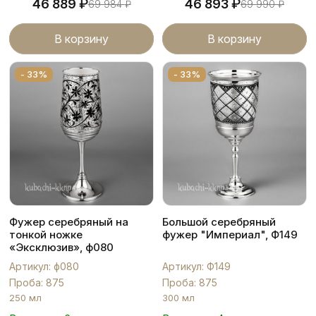
₽
₽
46 889
46 893
69 984
₽
69 990
₽
В корзину
В корзину
- 33%
- 33%
Фужер серебряный на
Большой серебряный
тонкой ножке
фужер "Империал", Ф149
«Эксклюзив», ф080
Артикул: ф080
Артикул: Ф149
Проба: 875
Проба: 875
250 мл
300 мл