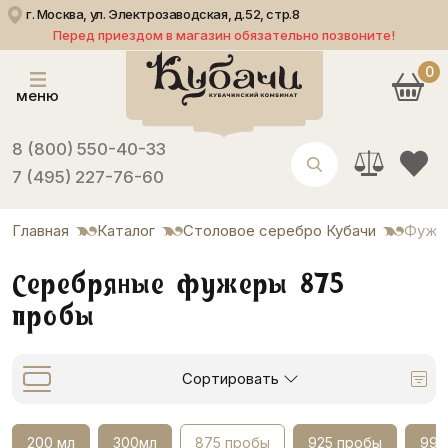
г. Москва, ул. Электрозаводская, д.52, стр.8
Перед приездом в магазин обязательно позвоните!
0
меню
8 (800) 550-40-33
7 (495) 227-76-60
Главная
Каталог
Столовое серебро Кубачи
Фуже
Серебряные фужеры 875
пробы
Сортировать
200 мл
300мл
875 пробы
925 пробы
999