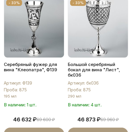
- 33%
- 33%
Серебряный фужер для
Большой серебряный
вина "Клеопатра", Ф139
бокал для вина "Лист",
бк036
Артикул: Ф139
Артикул: бк036
Проба: 875
Проба: 875
195 мл
290 мл
В наличии: 1 шт.
В наличии: 4 шт.
₽
₽
46 632
46 873
69 600
₽
69 960
₽