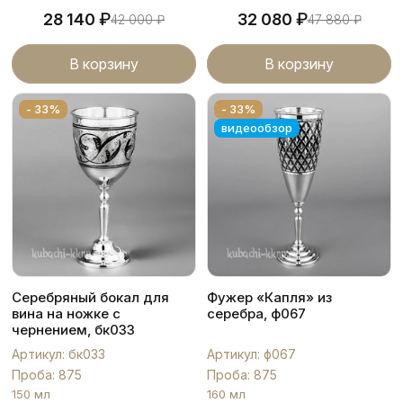
₽
₽
28 140
32 080
42 000
₽
47 880
₽
В корзину
В корзину
- 33%
- 33%
видеообзор
Серебряный бокал для
Фужер «Капля» из
вина на ножке с
серебра, ф067
чернением, бк033
Артикул: бк033
Артикул: ф067
Проба: 875
Проба: 875
150 мл
160 мл