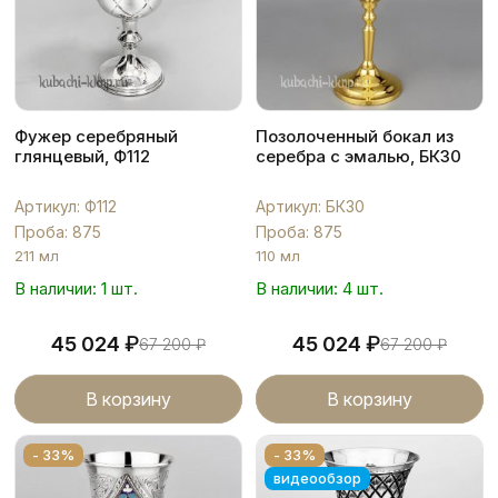
Фужер серебряный
Позолоченный бокал из
глянцевый, Ф112
серебра с эмалью, БК30
Артикул: Ф112
Артикул: БК30
Проба: 875
Проба: 875
211 мл
110 мл
В наличии: 1 шт.
В наличии: 4 шт.
₽
₽
45 024
45 024
67 200
₽
67 200
₽
В корзину
В корзину
- 33%
- 33%
видеообзор