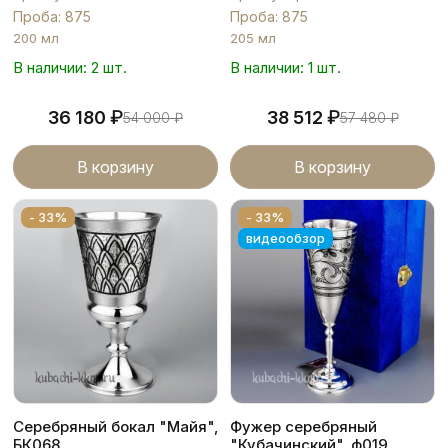
Проба: 875
Проба: 875
200 мл
205 мл
В наличии: 2 шт.
В наличии: 1 шт.
₽
₽
36 180
38 512
54 000
₽
57 480
₽
В корзину
В корзину
- 33%
- 33%
видеообзор
Серебряный бокал "Майя",
Фужер серебряный
БК068
"Кубачинский", ф019