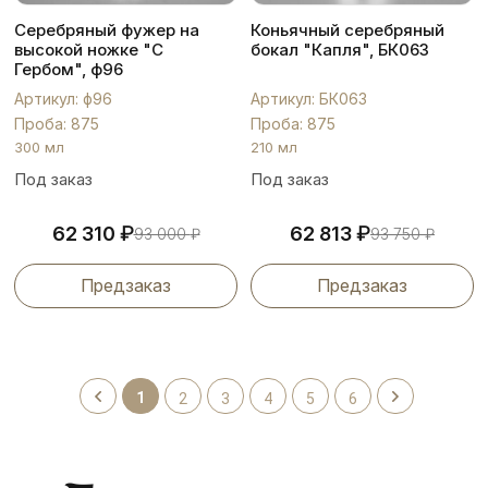
Серебряный фужер на
Коньячный серебряный
высокой ножке "С
бокал "Капля", БК063
Гербом", ф96
Артикул: ф96
Артикул: БК063
Проба: 875
Проба: 875
300 мл
210 мл
Под заказ
Под заказ
₽
₽
62 310
62 813
93 000
₽
93 750
₽
Предзаказ
Предзаказ
1
2
3
4
5
6