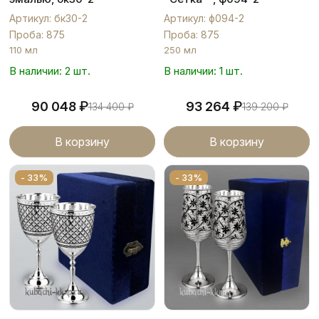
Артикул: бк30-2
Артикул: ф094-2
Проба: 875
Проба: 875
110 мл
250 мл
В наличии: 2 шт.
В наличии: 1 шт.
₽
₽
90 048
93 264
134 400
₽
139 200
₽
В корзину
В корзину
- 33%
- 33%