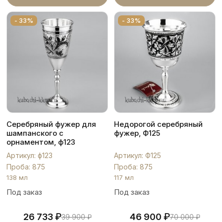
- 33%
- 33%
Серебряный фужер для
Недорогой серебряный
шампанского с
фужер, Ф125
орнаментом, ф123
Артикул: ф123
Артикул: Ф125
Проба: 875
Проба: 875
138 мл
117 мл
Под заказ
Под заказ
₽
₽
26 733
46 900
39 900
₽
70 000
₽