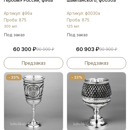
гербом» России, ф96а
шампанского, ф0030а
Артикул: ф96а
Артикул: ф0030а
Проба: 875
Проба: 875
300 мл
125 мл
Под заказ
Под заказ
₽
₽
60 300
60 903
90 000
₽
90 900
₽
Предзаказ
Предзаказ
- 33%
- 33%