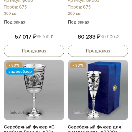
Артикул: ф066
Артикул: БК065
Проба: 875
Проба: 875
300 мл
200 мл
Под заказ
Под заказ
₽
₽
57 017
60 233
85 100
₽
89 900
₽
Предзаказ
Предзаказ
- 33%
- 33%
видеообзор
Серебряный фужер «С
Серебряный фужер для