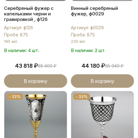
Серебряный фужер с
Винный серебряный
капельками черни и
фужер, ф0029
гравировкой , ф126
Артикул: ф126
Артикул: ф0029
Проба: 875
Проба: 875
195 мл
230 мл
В наличии: 4 шт.
В наличии: 2 шт.
₽
₽
43 818
44 180
65 400
₽
65 940
₽
В корзину
В корзину
- 33%
- 33%