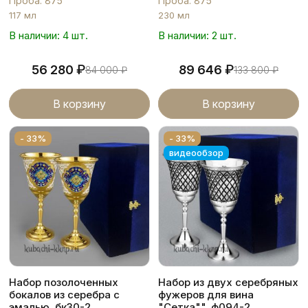
Проба: 875
Проба: 875
117 мл
230 мл
В наличии: 4 шт.
В наличии: 2 шт.
₽
₽
56 280
89 646
84 000
₽
133 800
₽
В корзину
В корзину
- 33%
- 33%
видеообзор
Набор позолоченных
Набор из двух серебряных
бокалов из серебра с
фужеров для вина
эмалью, бк30-2
"Сетка"", ф094-2