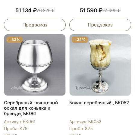
₽
₽
51 134
51 590
76 320
₽
77 000
₽
Предзаказ
Предзаказ
- 33%
- 33%
Серебряный глянцевый
Бокал серебряный , БК052
бокал для коньяка и
бренди, БК061
Артикул: БК061
Артикул: БК052
Проба: 875
Проба: 875
198 мл
69 мл