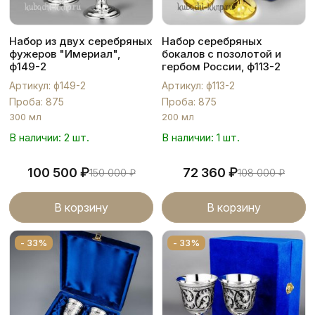
Набор из двух серебряных
Набор серебряных
фужеров "Имериал",
бокалов с позолотой и
ф149-2
гербом России, ф113-2
Артикул: ф149-2
Артикул: ф113-2
Проба: 875
Проба: 875
300 мл
200 мл
В наличии: 2 шт.
В наличии: 1 шт.
₽
₽
100 500
72 360
150 000
₽
108 000
₽
В корзину
В корзину
- 33%
- 33%