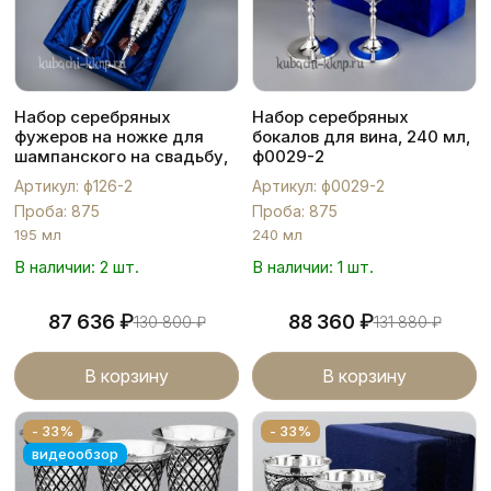
Набор серебряных
Набор серебряных
фужеров на ножке для
бокалов для вина, 240 мл,
шампанского на свадьбу,
ф0029-2
ф126-2
Артикул: ф126-2
Артикул: ф0029-2
Проба: 875
Проба: 875
195 мл
240 мл
В наличии: 2 шт.
В наличии: 1 шт.
₽
₽
87 636
88 360
130 800
₽
131 880
₽
В корзину
В корзину
- 33%
- 33%
видеообзор