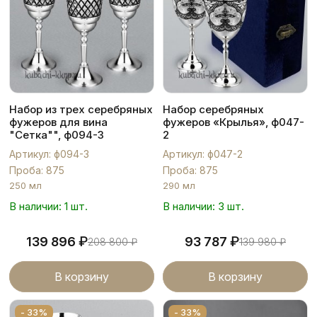
Набор из трех серебряных
Набор серебряных
фужеров для вина
фужеров «Крылья», ф047-
"Сетка"", ф094-3
2
Артикул: ф094-3
Артикул: ф047-2
Проба: 875
Проба: 875
250 мл
290 мл
В наличии: 1 шт.
В наличии: 3 шт.
₽
₽
139 896
93 787
208 800
₽
139 980
₽
В корзину
В корзину
- 33%
- 33%