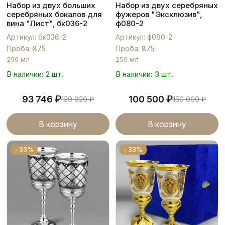
Набор из двух больших
Набор из двух серебряных
серебряных бокалов для
фужеров "Эксклюзив",
вина "Лист", бк036-2
ф080-2
Артикул: бк036-2
Артикул: ф080-2
Проба: 875
Проба: 875
290 мл
250 мл
В наличии: 2 шт.
В наличии: 3 шт.
₽
₽
93 746
100 500
139 920
₽
150 000
₽
В корзину
В корзину
- 33%
- 33%