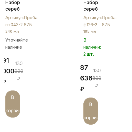
Набор
Набор
серебряных
серебряных
стаканов
фужеров
Артикул:
Проба:
Артикул:
Проба:
на
на
ст043-2
875
ф126-2
875
ножке
ножке
240 мл
195 мл
"Двойной
для
Уточняйте
В
ромб",
шампанского
наличие
наличии:
ст043-
на
2
свадьбу,
2 шт.
91
ф126-
130
87
2
000
130
000
636
800
₽
₽
₽
₽
В
В
корзину
корзину