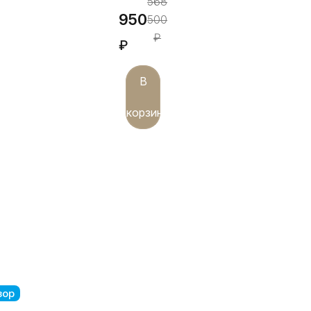
568
950
500
₽
₽
В
корзину
зор