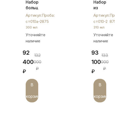
Набор
Набор
больших
из
серебряных
двух
Артикул:
Проба:
Артикул:
Пр
стаканов
больших
ст010а-2
875
ст010-2
87
на
серебрян
300 мл
310 мл
300
стаканов,
Уточняйте
Уточняйте
мл,
ст010-
наличие
наличие
ст010а-2
2
92
93
132
133
400
100
000
000
₽
₽
₽
₽
В
В
корзину
корзину