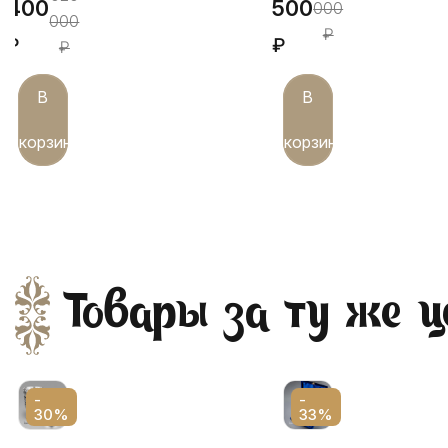
400
500
000
000
₽
₽
₽
₽
В
В
корзину
корзину
Товары за ту же ц
-
-
30%
33%