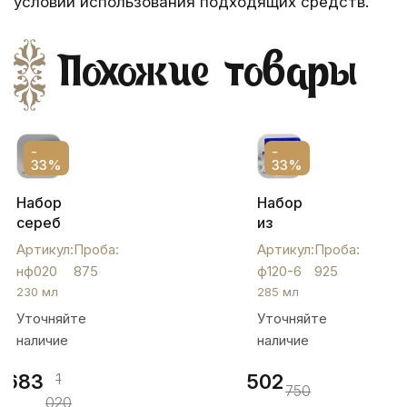
условии использования подходящих средств.
Похожие товары
-
-
33%
33%
Набор
Набор
серебряных
из
бокалов
шести
Артикул:
Проба:
Артикул:
Проба:
«Эксклюзив»,
серебряных
нф020
875
ф120-6
925
нф020
фужеров
230 мл
285 мл
для
Уточняйте
Уточняйте
вина,
наличие
наличие
ф120-
6
683
1
502
750
020