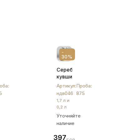
-
30%
Серебряный
кувшин
с
оба:
Артикул:
Проба:
одним
5
ндв046
875
стаканом
1,7 л и
"Меандр",
0,2 л
ндв046
Уточняйте
наличие
397