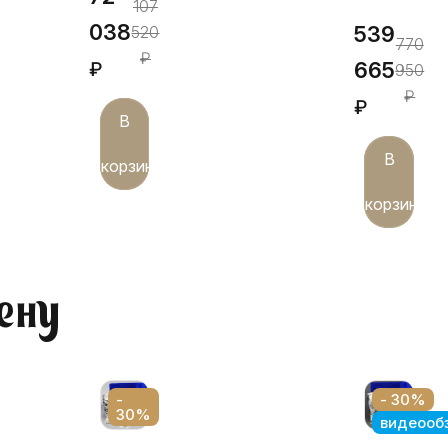
107
038
539
520
770
₽
665
₽
950
₽
₽
В
В
корзину
корзину
ену
-
- 30%
30%
видеооб