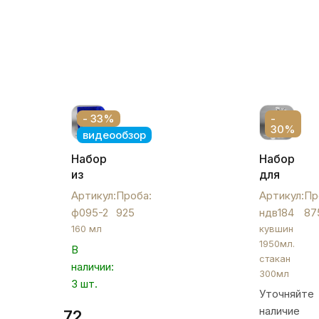
- 33%
-
30%
видеообзор
Набор
Набор
из
для
двух
воды
Артикул:
Проба:
Артикул:
Пр
небольших
,
ф095-2
925
ндв184
87
серебряных
ндв184
160 мл
кувшин
бокалов
1950мл.
В
"Волна",
стакан
наличии:
ф095-
300мл
2
3 шт.
Уточняйте
наличие
72