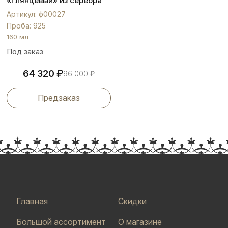
«Глянцевый» из серебра
925 пробы, ф00027
Артикул: ф00027
Проба: 925
160 мл
Под заказ
₽
64 320
96 000
₽
Предзаказ
Главная
Скидки
Большой ассортимент
О магазине