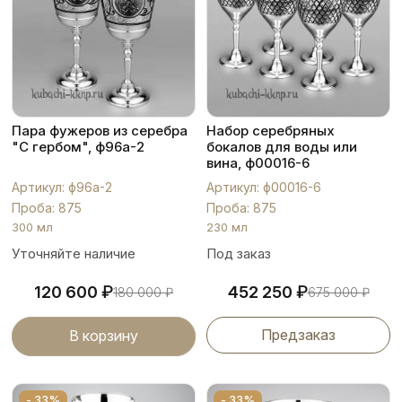
Пара фужеров из серебра
Набор серебряных
"С гербом", ф96а-2
бокалов для воды или
вина, ф00016-6
Артикул: ф96а-2
Артикул: ф00016-6
Проба: 875
Проба: 875
300 мл
230 мл
Уточняйте наличие
Под заказ
₽
₽
120 600
452 250
180 000
₽
675 000
₽
Предзаказ
В корзину
- 33%
- 33%