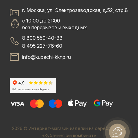
г. Москва, ул. Электрозаводская, д.52, стр.8
с 10:00 до 21:00
без перерывов и выходных
8 800 550-40-33
8 495 227-76-60
info@kubachi-kknp.ru
Если у вас есть какие-то
вопросы, вы всегда
2026 © Интернет-магазин изделий из серебра. ООО
можете написать нам
«Кубачинский комбинат»