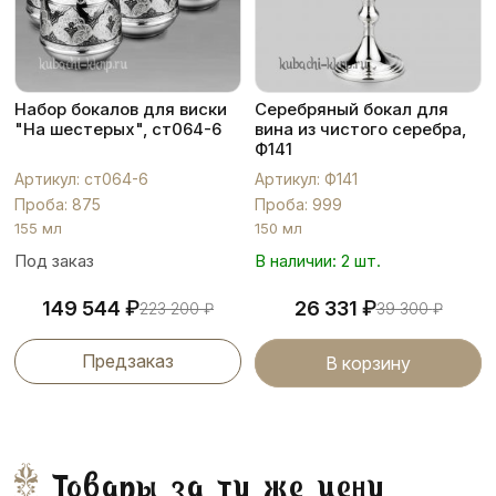
Набор бокалов для виски
Серебряный бокал для
"На шестерых", ст064-6
вина из чистого серебра,
Ф141
Артикул: ст064-6
Артикул: Ф141
Проба: 875
Проба: 999
155 мл
150 мл
Под заказ
В наличии: 2 шт.
₽
₽
149 544
26 331
223 200
₽
39 300
₽
Предзаказ
В корзину
Товары за ту же цену