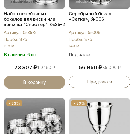
Набор серебряных
Серебряный бокал
бокалов для виски или
«Сетка», бк006
коньяка "Снифтер", бк35-2
Артикул: бк35-2
Артикул: бк006
Проба: 875
Проба: 875
198 мл
140 мл
В наличии: 6 шт.
Под заказ
₽
₽
73 807
56 950
110 160
₽
85 000
₽
Предзаказ
В корзину
- 33%
- 33%