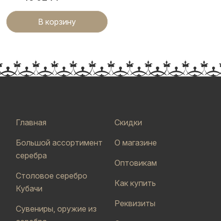
В корзину
Главная
Скидки
Большой ассортимент
О магазине
серебра
Оптовикам
Столовое серебро
Как купить
Кубачи
Реквизиты
Сувениры, оружие из