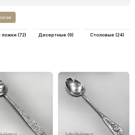
рогие
е ложки
(72)
Десертные
(9)
Столовые
(24)