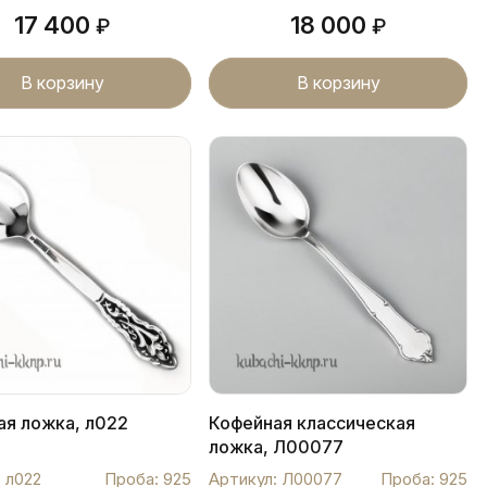
17 400
18 000
₽
₽
В корзину
В корзину
ая ложка, л022
Кофейная классическая
ложка, Л00077
 л022
Проба: 925
Артикул: Л00077
Проба: 925