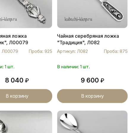
яная ложка
Чайная серебряная ложка
ик", Л00079
"Традиция", Л082
: Л00079
Проба: 925
Артикул: Л082
Проба: 875
и: 1 шт.
В наличии: 1 шт.
8 040
9 600
₽
₽
В корзину
В корзину