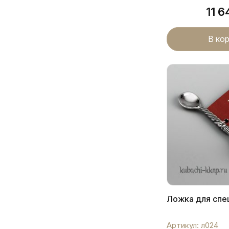
11 
В ко
Ложка для спе
Артикул: л024