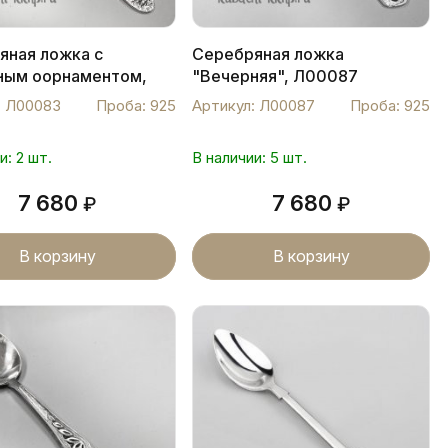
яная ложка с
Серебряная ложка
ным оорнаментом,
"Вечерняя", Л00087
3
: Л00083
Проба: 925
Артикул: Л00087
Проба: 925
и: 2 шт.
В наличии: 5 шт.
7 680
7 680
₽
₽
В корзину
В корзину