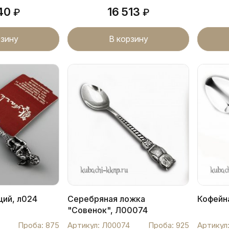
640
16 513
₽
₽
рзину
В корзину
ций, л024
Серебряная ложка
Кофейн
"Совенок", Л00074
Проба: 875
Артикул: Л00074
Проба: 925
Артикул: