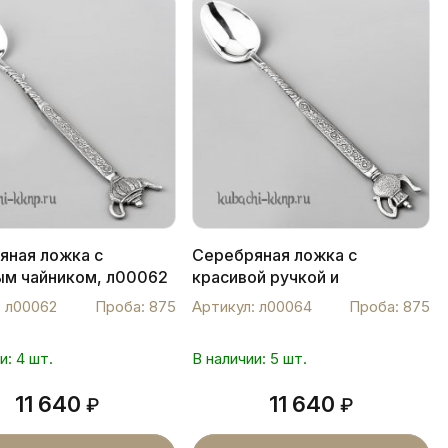
яная ложка с
Серебряная ложка с
ым чайником, л00062
красивой ручкой и
кувшинчиком, л00064
: л00062
Проба: 875
Артикул: л00064
Проба: 875
и: 4 шт.
В наличии: 5 шт.
11 640
11 640
₽
₽