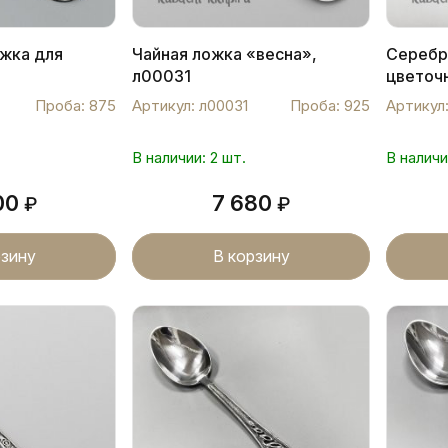
жка для
Чайная ложка «весна»,
Серебр
л00031
цветоч
Л0008
Проба: 875
Артикул: л00031
Проба: 925
Артикул
В наличии: 2 шт.
В наличи
00
7 680
₽
₽
рзину
В корзину