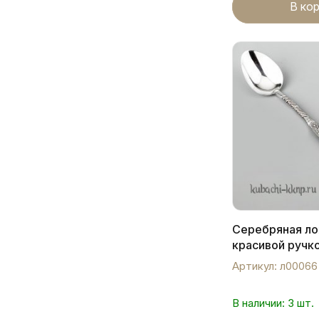
В ко
Серебряная ло
красивой ручко
л00066
Артикул: л00066
В наличии: 3 шт.