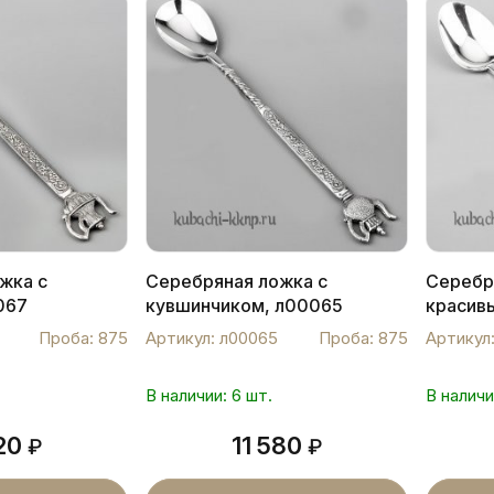
жка с
Серебряная ложка с
Серебр
067
кувшинчиком, л00065
красив
Проба: 875
Артикул: л00065
Проба: 875
Артикул
В наличии: 6 шт.
В наличи
520
11 580
₽
₽