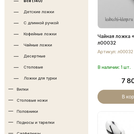
Все (140)
Детские ложки
С длинной ручкой
Кофейные ложки
Чайная ложка 
л00032
Чайные ложки
Артикул: л00032
Десертные
В наличии: 1 шт.
Столовые
Ложки для турки
7 8
Вилки
В ко
Столовые ножи
Половники
Подносы и тарелки
Салфетницы