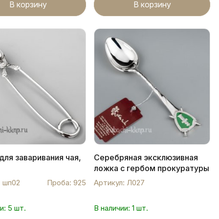
В корзину
В корзину
ля заваривания чая,
Серебряная эксклюзивная
ложка с гербом прокуратуры
"Законъ", Л027
: шп02
Проба: 925
Артикул: Л027
и: 5 шт.
В наличии: 1 шт.