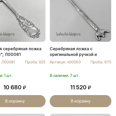
я серебряная ложка
Серебряная ложка с
и", Л00081
оригинальной ручкой и
красивым чайником, л00063
: Л00081
Проба: 925
Артикул: л00063
Проба: 875
и: 1 шт.
В наличии: 7 шт.
10 680
11 520
₽
₽
В корзину
В корзину