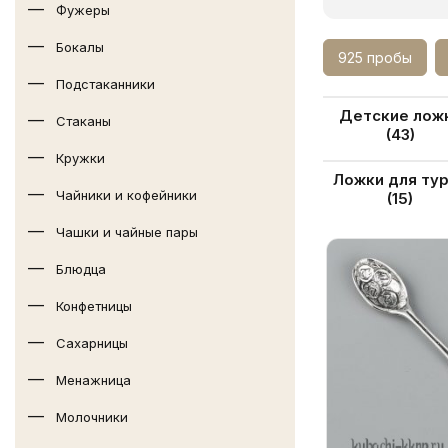
Фужеры
Бокалы
925 пробы
Подстаканники
Популярн
Детские лож
Стаканы
(43)
разделы
Кружки
Ложки для ту
категории
Чайники и кофейники
(15)
Чашки и чайные пары
Блюдца
Конфетницы
Сахарницы
Менажница
Молочники