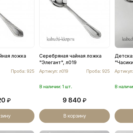
йная ложка
Серебряная чайная ложка
Детска
"Элегант", л019
"Часик
Проба: 925
Артикул: л019
Проба: 925
Артикул
В наличии: 1 шт.
В наличи
20
9 840
₽
₽
рзину
В корзину