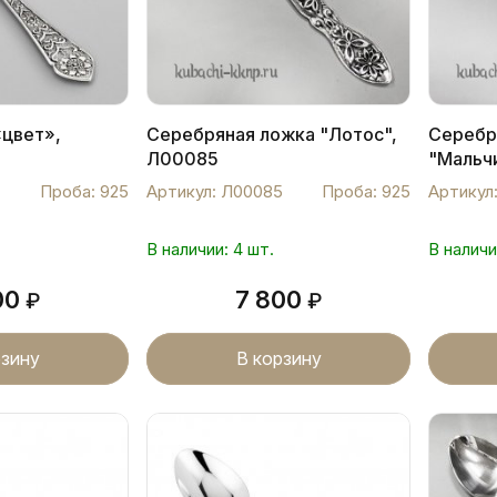
«цвет»,
Серебряная ложка "Лотос",
Серебр
Л00085
"Мальч
Проба: 925
Артикул: Л00085
Проба: 925
Артикул
В наличии: 4 шт.
В наличи
00
7 800
₽
₽
рзину
В корзину