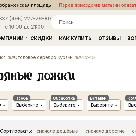
ображенская площадь
Перед приездом в магазин обяза
33
7 (495) 227-76-60
с 10:00 до 21:00
ОМПАНИИ
СКИДКИ
КАК КУПИТЬ
ОТЗЫВЫ
ВО
лог
Столовое серебро Кубачи
Ложки
ряные ложки
Проба
Обработка
Вставки
Кол
0
Выберите
Выберите
Выберите
Вы
Сортировать:
сначала дешёвые
сначала дорогие
с