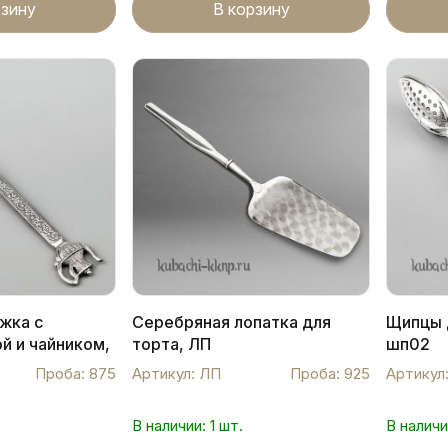
рзину
В корзину
жка с
Серебряная лопатка для
Щипцы д
й и чайником,
торта, ЛП
шп02
Проба: 875
Артикул: ЛП
Проба: 925
Артикул
В наличии: 1 шт.
В наличи