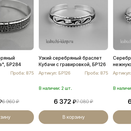
бряный
Узкий серебряный браслет
Серебр
а", БР284
Кубачи с гравировкой, БР126
нежную
бр20м
Проба: 875
Артикул: БР126
Проба: 875
Артикул
В наличии: 2 шт.
В наличи
6 372
₽
6 960
₽
₽
7 080
₽
рзину
В корзину