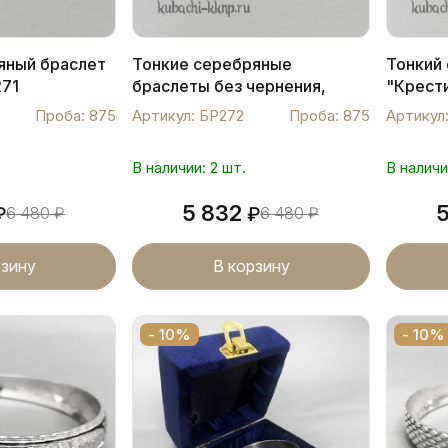
яный браслет
Тонкие серебряные
Тонкий
271
браслеты без чернения,
"Крести
БР272
Проба: 875
Артикул: БР272
Проба: 875
Артикул
В наличии: 2 шт.
В наличи
5 832
₽
6 480
₽
₽
6 480
₽
рзину
В корзину
- 10%
- 10%