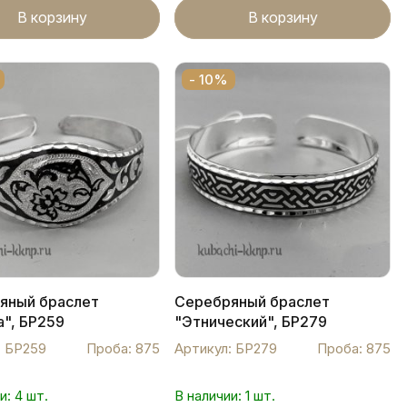
В корзину
В корзину
- 10%
яный браслет
Серебряный браслет
а", БР259
"Этнический", БР279
: БР259
Проба: 875
Артикул: БР279
Проба: 875
и: 4 шт.
В наличии: 1 шт.