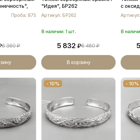
онечность",
"Идея", БР262
с оксид
БР269
Проба: 875
Артикул: БР262
Артикул
В наличии: 1 шт.
В наличи
5 832
₽
6 360
₽
₽
6 480
₽
рзину
В корзину
- 10%
- 10%