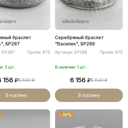
яный браслет
Серебряный браслет
", БР287
"Василек", БР288
: БР287
Проба: 875
Артикул: БР288
Проба: 875
и: 3 шт.
В наличии: 1 шт.
6 156
6 156
₽
6 840
₽
₽
6 840
₽
В корзину
В корзину
- 10%