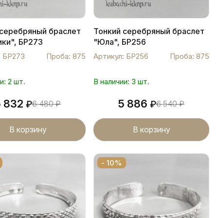
 серебряный браслет
Тонкий серебряный браслет
ки", БР273
"Юла", БР256
: БР273
Проба: 875
Артикул: БР256
Проба: 875
и: 2 шт.
В наличии: 3 шт.
5 832
5 886
₽
6 480
₽
₽
6 540
₽
В корзину
В корзину
- 10%