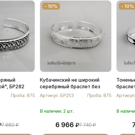
- 10%
- 10%
бряный
Кубачинский не широкий
Тонень
ой", БР282
серебряный браслет без
браслет
чернения, БР253
Проба: 875
Артикул: БР253
Проба: 875
Артикул
В наличии: 2 шт.
В наличи
6 966
₽
7 680
₽
₽
7 740
₽