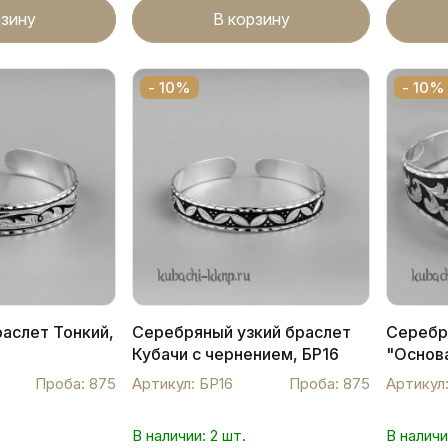
рзину
В корзину
- 10%
- 10%
аслет Тонкий,
Серебряный узкий браслет
Серебр
Кубачи с чернением, БР16
"Основ
Проба: 875
Артикул: БР16
Проба: 875
Артикул
В наличии: 2 шт.
В наличи