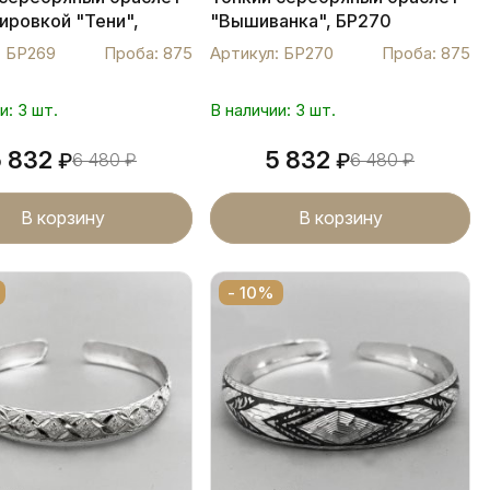
ировкой "Тени",
"Вышиванка", БР270
: БР269
Проба: 875
Артикул: БР270
Проба: 875
и: 3 шт.
В наличии: 3 шт.
5 832
5 832
₽
6 480
₽
₽
6 480
₽
В корзину
В корзину
- 10%