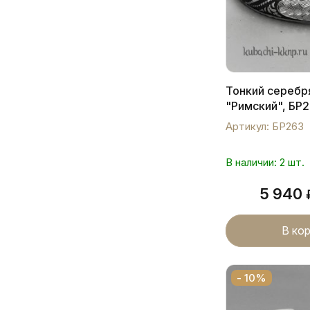
Тонкий серебр
"Римский", БР
Артикул: БР263
В наличии: 2 шт.
5 940
В ко
- 10%