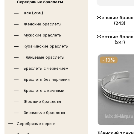
Серебряные браслеты
Все (269)
Популярн
Женские брас
(243)
Женские браслеты
разделы
Мужские браслеты
Жесткие брас
категории
(241)
Кубачинские браслеты
Глянцевые браслеты
- 10%
Браслеты с чернением
Браслеты без чернения
Браслеты с камнями
Жесткие браслеты
Звеньевые браслеты
Серебряные серьги
Женский тонки