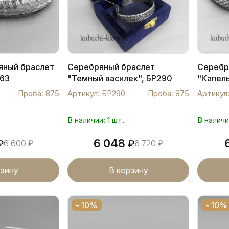
яный браслет
Серебряный браслет
Серебр
263
"Темный василек", БР290
"Капель
Проба: 875
Артикул: БР290
Проба: 875
Артикул
В наличии: 1 шт.
В наличи
6 048
₽
6 600
₽
₽
6 720
₽
рзину
В корзину
- 10%
- 10%