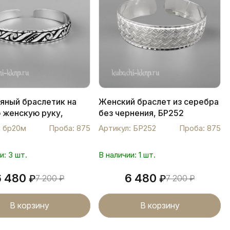
яный браслетик на
Женский браслет из серебра
 женскую руку,
без чернения, БР252
: бр20м
Проба: 875
Артикул: БР252
Проба: 875
и: 3 шт.
В наличии: 1 шт.
6 480
6 480
₽
7 200
₽
₽
7 200
₽
В корзину
В корзину