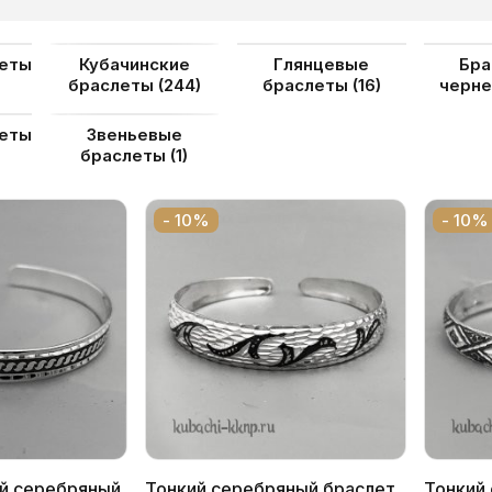
ые
леты
Кубачинские
Глянцевые
Бра
браслеты
(244)
браслеты
(16)
черн
леты
Звеньевые
браслеты
(1)
- 10%
- 10%
й серебряный
Тонкий серебряный браслет
Тонкий