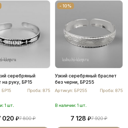
- 10%
кий серебряный
Узкий серебряный браслет
 на руку, БР15
без черни, БР255
: БР15
Проба: 875
Артикул: БР255
Проба: 875
и: 1 шт.
В наличии: 1 шт.
7 020
7 128
₽
7 800
₽
₽
7 920
₽