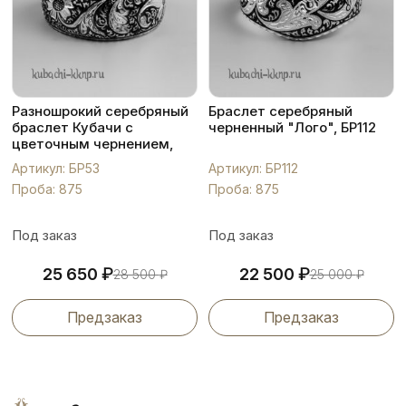
Разношрокий серебряный
Браслет серебряный
браслет Кубачи с
черненный "Лого", БР112
цветочным чернением,
БР53
Артикул: БР53
Артикул: БР112
Проба: 875
Проба: 875
Под заказ
Под заказ
₽
₽
25 650
22 500
28 500
₽
25 000
₽
Предзаказ
Предзаказ