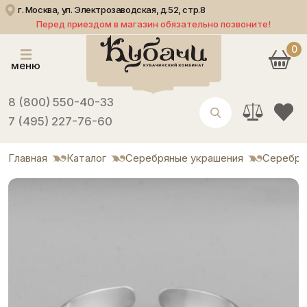
г. Москва, ул. Электрозаводская, д.52, стр.8
Перед приездом в магазин обязательно позвоните!
0
меню
8 (800) 550-40-33
7 (495) 227-76-60
Главная
Каталог
Серебряные украшения
Серебря