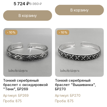
₽
5 724
6 360
₽
В корзину
В корзину
- 10%
- 10%
Тонкий серебряный
Тонкий серебряный
браслет с оксидировкой
браслет "Вышиванка",
"Тени", БР269
БР270
Артикул: БР269
Артикул: БР270
Проба: 875
Проба: 875