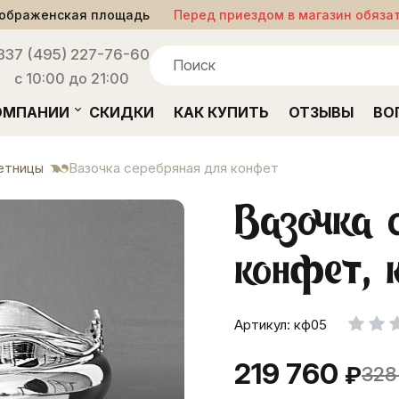
ображенская площадь
Перед приездом в магазин обяза
33
7 (495) 227-76-60
с 10:00 до 21:00
ОМПАНИИ
СКИДКИ
КАК КУПИТЬ
ОТЗЫВЫ
ВО
етницы
Вазочка серебряная для конфет
Вазочка 
конфет,
Артикул: кф05
219 760
₽
328