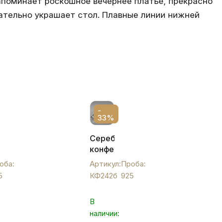
напоминает роскошное вечернее платье, прекрасно
ательно украшает стол. Плавные линии нижней
-
33%
ная
Серебряная
ая
конфетница
ца
"Ивовый
оба:
Артикул:
Проба:
лист"
5
КФ242б
925
с
ангелочком,
В
КФ242б
наличии: