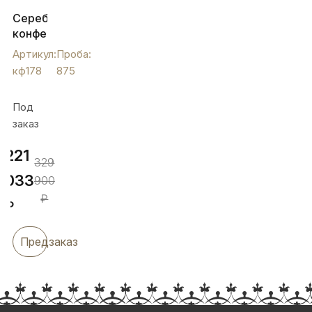
Серебряная
конфетница
с
Артикул:
Проба:
позолотой
кф178
875
и
эмалью
Под
«Финифть»,
заказ
кф178
221
329
033
900
₽
₽
Предзаказ