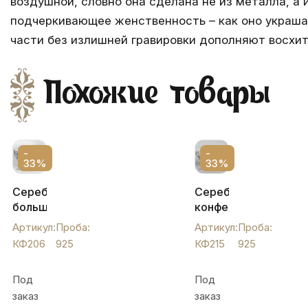
воздушной, словно она сделана не из металла, а
подчеркивающее женственность – как оно украшае
части без излишней гравировки дополняют восхи
Похожие товары
-
-
33%
33%
Серебряная
Серебряная
большая
конфетница-
винтажная
ладья,
Артикул:
Проба:
Артикул:
Проба:
конфетница,
КФ215
КФ206
925
КФ215
925
КФ206
Под
Под
заказ
заказ