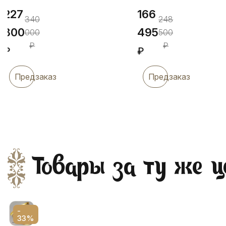
227
166
340
248
800
495
000
500
₽
₽
₽
₽
Предзаказ
Предзаказ
Товары за ту же ц
-
33%