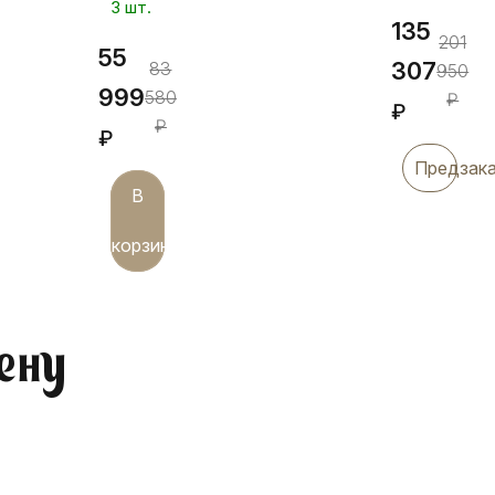
3 шт.
135
201
55
307
83
950
999
580
₽
₽
₽
₽
Предзак
В
корзину
ену