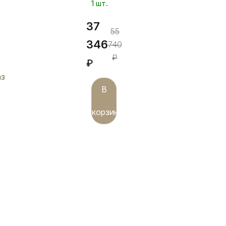
1 шт.
37
55
346
740
₽
₽
аз
В
корзину