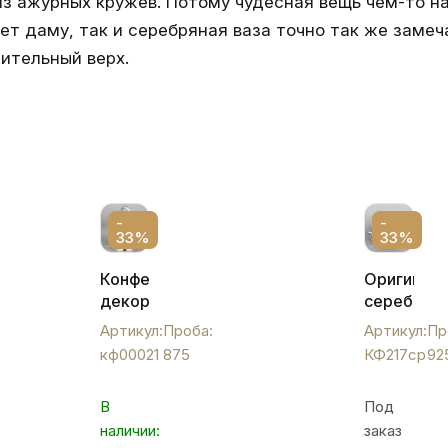
 из ажурных кружев. Потому чудесная вещь чем-то 
т даму, так и серебряная ваза точно так же замеч
тительный верх.
-
-
33%
33%
Конфетница
Оригиналь
декоративная,
серебрян
кф00021
конфетни
Артикул:
Проба:
Артикул:
Пр
"Роза",
кф00021
875
КФ217ср
92
КФ217ср
В
Под
наличии:
заказ