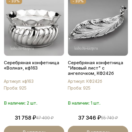
- 33%
- 33%
Серебряная конфетница
Серебряная конфетница
«Волна», кф163
"Ивовый лист" с
ангелочком, КФ242б
Артикул: кф163
Артикул: КФ242б
Проба: 925
Проба: 925
В наличии: 2 шт.
В наличии: 1 шт.
₽
₽
31 758
37 346
47 400
₽
55 740
₽