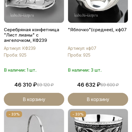
Серебряная конфетница
"Яблочко"(среднее), кф07
"Лист лианы" с
ангелочком, КФ239
Артикул: КФ239
Артикул: кф07
Проба: 925
Проба: 925
В наличии: 1 шт.
В наличии: 3 шт.
₽
₽
46 310
46 632
69 120
₽
69 600
₽
В корзину
В корзину
- 33%
- 33%