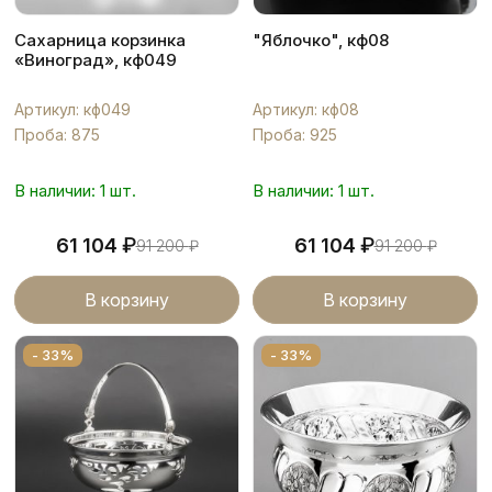
Сахарница корзинка
"Яблочко", кф08
«Виноград», кф049
Артикул: кф049
Артикул: кф08
Проба: 875
Проба: 925
В наличии: 1 шт.
В наличии: 1 шт.
₽
₽
61 104
61 104
91 200
₽
91 200
₽
В корзину
В корзину
- 33%
- 33%