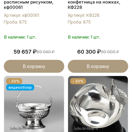
расписным рисунком,
конфетница на ножках,
кф00061
КФ228
Артикул: кф00061
Артикул: КФ228
Проба: 875
Проба: 875
В наличии: 1 шт.
В наличии: 1 шт.
₽
₽
59 657
60 300
89 040
₽
90 000
₽
В корзину
В корзину
- 33%
- 33%
видеообзор