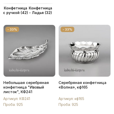
Популярные
Конфетница
Конфетница
с ручкой
(42)
- Ладья
(32)
разделы
категории
- 33%
- 33%
Небольшая серебряная
Серебряная конфетница
конфетница "Ивовый
«Волна», кф165
листок", КФ241
Артикул: КФ241
Артикул: кф165
Проба: 925
Проба: 925