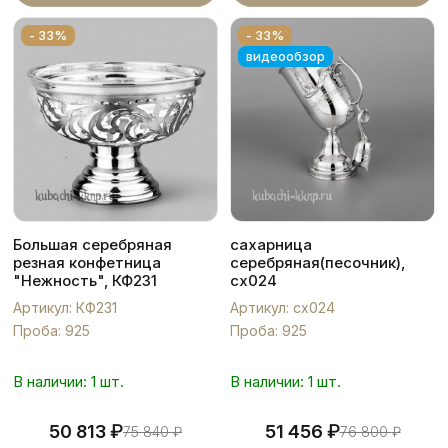
- 33%
- 33%
видеообзор
Большая серебряная
сахарница
резная конфетница
серебряная(песочник),
"Нежность", КФ231
сх024
Артикул: КФ231
Артикул: сх024
Проба: 925
Проба: 925
В наличии: 1 шт.
В наличии: 1 шт.
₽
₽
50 813
51 456
75 840
₽
76 800
₽