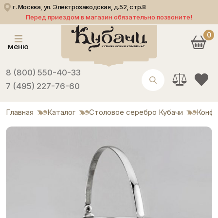
г. Москва, ул. Электрозаводская, д.52, стр.8
Перед приездом в магазин обязательно позвоните!
0
меню
8 (800) 550-40-33
7 (495) 227-76-60
Главная
Каталог
Столовое серебро Кубачи
Конф