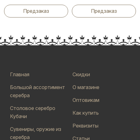
Предзаказ
Предзаказ
Главная
Скидки
Большой ассортимент
О магазине
серебра
Оптовикам
Столовое серебро
Как купить
Кубачи
Реквизиты
Сувениры, оружие из
серебра
Статьи