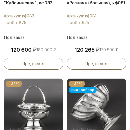
"Кубачинская", кф083
«Резная» (большая), кф081
Артикул: кф083
Артикул: кф081
Проба: 875
Проба: 925
Под заказ
Под заказ
₽
₽
120 600
120 265
180 000
₽
179 500
₽
Предзаказ
Предзаказ
- 33%
- 33%
видеообзор