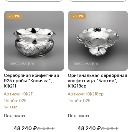
- 33%
- 33%
Серебряная конфетница
Оригинальная серебряная
925 пробы "Косичка",
конфетница "Бантик",
КФ211
КФ218ср
Артикул: КФ211
Артикул: КФ218ср
Проба: 925
Проба: 925
340 мл
Под заказ
Под заказ
₽
₽
48 240
48 240
72 000
₽
72 000
₽