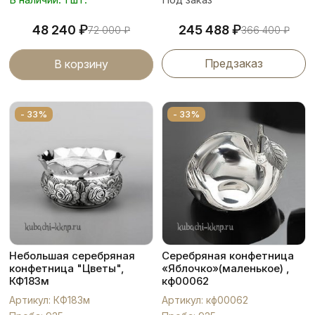
₽
₽
48 240
245 488
72 000
₽
366 400
₽
Предзаказ
В корзину
- 33%
- 33%
Небольшая серебряная
Серебряная конфетница
конфетница "Цветы",
«Яблочко»(маленькое) ,
КФ183м
кф00062
Артикул: КФ183м
Артикул: кф00062