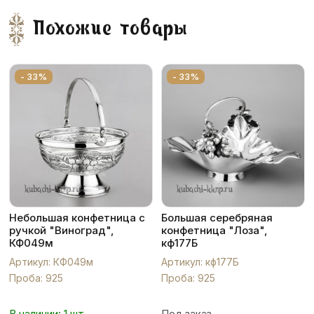
Похожие товары
- 33%
- 33%
Небольшая конфетница с
Большая серебряная
ручкой "Виноград",
конфетница "Лоза",
КФ049м
кф177Б
Артикул: КФ049м
Артикул: кф177Б
Проба: 925
Проба: 925
В наличии: 1 шт.
Под заказ