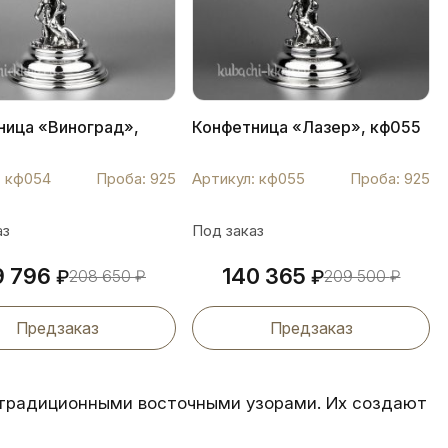
ница «Виноград»,
Конфетница «Лазер», кф055
: кф054
Проба: 925
Артикул: кф055
Проба: 925
аз
Под заказ
9 796
140 365
₽
208 650
₽
₽
209 500
₽
Предзаказ
Предзаказ
традиционными восточными узорами. Их создают