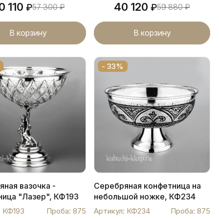
0 110
40 120
₽
57 300
₽
₽
59 880
₽
В корзину
В корзину
- 33%
ная вазочка -
Серебряная конфетница на
ница "Лазер", КФ193
небольшой ножке, КФ234
: КФ193
Проба: 875
Артикул: КФ234
Проба: 875