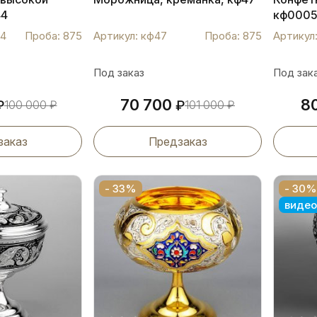
44
кф000
44
Проба: 875
Артикул: кф47
Проба: 875
Артикул
Под заказ
Под зак
70 700
8
₽
100 000
₽
₽
101 000
₽
заказ
Предзаказ
- 33%
- 30%
видео