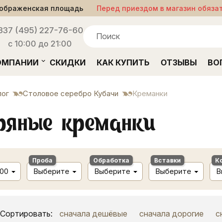
ображенская площадь
Перед приездом в магазин обяза
33
7 (495) 227-76-60
с 10:00 до 21:00
ОМПАНИИ
СКИДКИ
КАК КУПИТЬ
ОТЗЫВЫ
ВО
лог
Столовое серебро Кубачи
Креманки
ряные креманки
Проба
Обработка
Вставки
К
500
Выберите
Выберите
Выберите
В
Сортировать:
сначала дешёвые
сначала дорогие
с