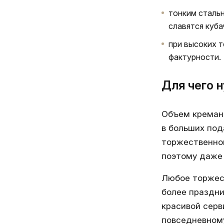
тонким сталь
славятся куба
при высоких 
фактурности.
Для чего 
Объем кремано
в больших под
торжественной
поэтому даже 
Любое торжест
более праздни
красивой серв
повседневном