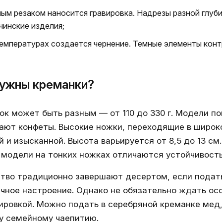
ным резаком наносится гравировка. Надрезы разной глуб
чинские изделия;
температурах создается чернение. Темные элементы кон
нужны креманки?
к может быть разным — от 110 до 330 г. Модели п
ают конфеты. Высокие ножки, переходящие в широк
 и изысканной. Высота варьируется от 8,5 до 13 с
модели на тонких ножках отличаются устойчивост
во традиционно завершают десертом, если подать 
чное настроение. Однако не обязательно ждать осо
ировкой. Можно подать в серебряной креманке мед,
у семейному чаепитию.