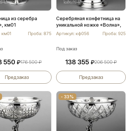
ница из серебра
Серебряная конфетница на
», км01
уникальной ножке «Волна»,
кф056
 км01
Проба: 875
Артикул: кф056
Проба: 925
аз
Под заказ
3 550
138 355
₽
176 500
₽
₽
206 500
₽
Предзаказ
Предзаказ
- 33%