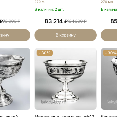
270 мл
270 мл
В наличии: 2 шт.
В наличи
83 214
8
₽
72 000
₽
₽
124 200
₽
рзину
В корзину
- 30%
- 30%
 высокой
Морожница, креманка, кф47
Конфет