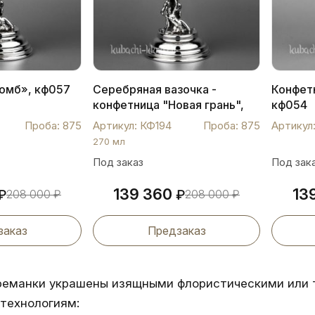
омб», кф057
Серебряная вазочка -
Конфет
конфетница "Новая грань",
кф054
КФ194
Проба: 875
Артикул: КФ194
Проба: 875
Артикул
270 мл
Под заказ
Под зак
139 360
13
₽
208 000
₽
₽
208 000
₽
заказ
Предзаказ
реманки украшены изящными флористическими или 
технологиям: