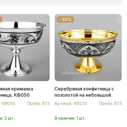
- 33%
яная креманка
Серебряная конфетница с
ница, КФ050
позолотой на небольшой
ножке , КФ233
: КФ050
Проба: 875
Артикул: КФ233
Проба: 875
и: 2 шт.
В наличии: 1 шт.