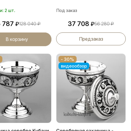
и: 2 шт.
Под заказ
5 787
37 708
₽
128 040
₽
₽
56 280
₽
Предзаказ
В корзину
- 30%
видеообзор
ница серебро Кубачи,
Серебряная сахарница -