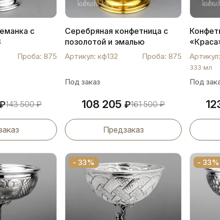
еманка с
Серебряная конфетница с
Конфет
3
позолотой и эмалью
«Краса
«Финифть», кф132
Проба: 875
Артикул: кф132
Проба: 875
Артикул:
333 мл
Под заказ
Под зак
108 205
12
₽
143 500
₽
₽
161 500
₽
заказ
Предзаказ
- 33%
- 33%