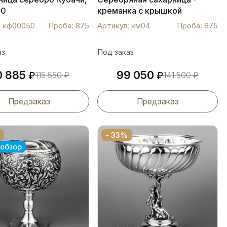
50
креманка с крышкой
"Кубачинская", км04
: кф00050
Проба: 875
Артикул: км04
Проба: 875
аз
Под заказ
0 885
99 050
₽
115 550
₽
₽
141 500
₽
Предзаказ
Предзаказ
- 33%
обзор