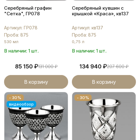
Серебряный графин
Серебряный кувшин с
"Сетка", ГР078
крышкой «Краса», кв137
Артикул: ГР078
Артикул: кв137
Проба: 875
Проба: 875
530 мл
0,75 л
В наличии: 1 шт.
В наличии: 1 шт.
₽
₽
85 150
134 940
131 000
₽
207 600
₽
В корзину
В корзину
- 30%
- 30%
видеообзор