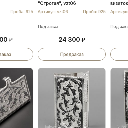
"Строгая", vzt06
визиток
Проба: 925
Артикул: vzt06
Проба: 925
Артикул:
Под заказ
Под зак
000
24 300
₽
₽
заказ
Предзаказ