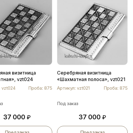
яная визитница
Серебряная визитница
тная», vzt024
«Шахматная полоса», vzt021
 vzt024
Проба: 875
Артикул: vzt021
Проба: 875
аз
Под заказ
37 000
37 000
₽
₽
Предзаказ
Предзаказ