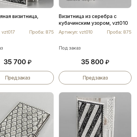
яная визитница,
Визитница из серебра с
кубачинским узором, vzt010
 vzt017
Проба: 875
Артикул: vzt010
Проба: 875
аз
Под заказ
35 700
35 800
₽
₽
Предзаказ
Предзаказ