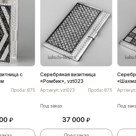
зитница с
Серебряная визитница
Серебр
им
«Ромбик», vzt023
«Шахма
zt08
Проба: 875
Артикул: vzt023
Проба: 875
Артикул:
Под заказ
Под зак
000
37 000
₽
₽
заказ
Предзаказ