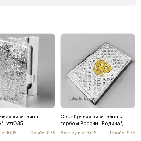
яная визитница
Серебряная визитница с
", vzt035
гербом России "Родина",
vzt036
 vzt035
Проба: 875
Артикул: vzt036
Проба: 875