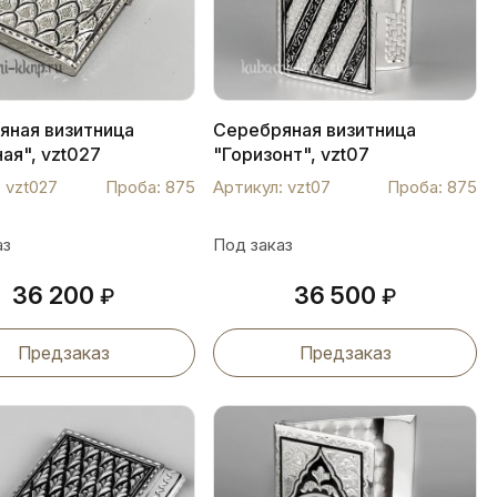
яная визитница
Серебряная визитница
ая", vzt027
"Горизонт", vzt07
 vzt027
Проба: 875
Артикул: vzt07
Проба: 875
аз
Под заказ
36 200
36 500
₽
₽
Предзаказ
Предзаказ