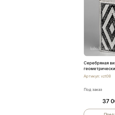
Серебряная ви
геометрическ
орнаментом, v
Артикул: vzt08
Под заказ
37 
Пред