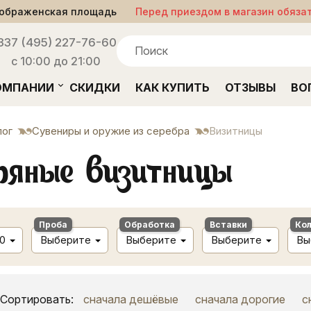
ображенская площадь
Перед приездом в магазин обяза
33
7 (495) 227-76-60
с 10:00 до 21:00
ОМПАНИИ
СКИДКИ
КАК КУПИТЬ
ОТЗЫВЫ
ВО
лог
Сувениры и оружие из серебра
Визитницы
ряные визитницы
Проба
Обработка
Вставки
Ко
0
Выберите
Выберите
Выберите
Вы
Сортировать:
сначала дешёвые
сначала дорогие
с