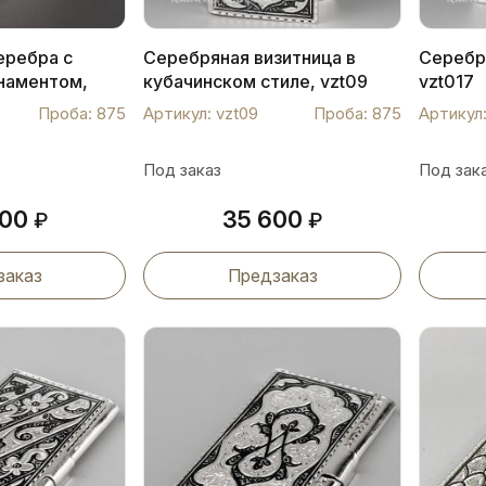
еребра с
Серебряная визитница в
Серебр
наментом,
кубачинском стиле, vzt09
vzt017
Проба: 875
Артикул: vzt09
Проба: 875
Артикул:
Под заказ
Под зак
400
35 600
₽
₽
заказ
Предзаказ