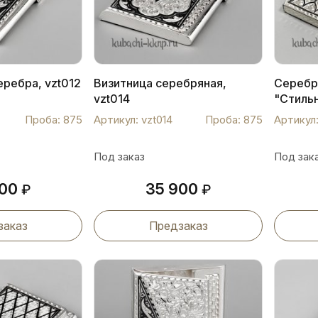
еребра, vzt012
Визитница серебряная,
Серебр
vzt014
"Стильн
Проба: 875
Артикул: vzt014
Проба: 875
Артикул:
Под заказ
Под зак
800
35 900
₽
₽
заказ
Предзаказ