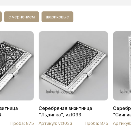
с чернением
шариковые
зитница
Серебряная визитница
Серебр
4
"Льдинка", vzt033
"Сияние
Проба: 875
Артикул: vzt033
Проба: 875
Артикул: