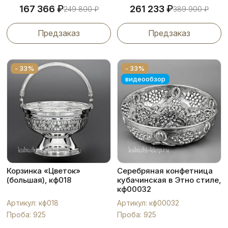
₽
₽
167 366
261 233
249 800
₽
389 900
₽
Предзаказ
Предзаказ
- 33%
- 33%
видеообзор
Корзинка «Цветок»
Серебряная конфетница
(большая), кф018
кубачинская в Этно стиле,
кф00032
Артикул: кф018
Артикул: кф00032
Проба: 925
Проба: 925