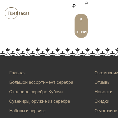
₽
₽
Предзаказ
В
корзину
Главная
О компани
Большой ассортимент серебра
Отзывы
Столовое серебро Кубачи
Новости
Сувениры, оружие из серебра
Скидки
Наборы и сервизы
О магазине