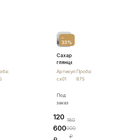
-
33%
ая
Сахарница
глянцевая,
сх01
оба:
Артикул:
Проба:
й
5
сх01
875
Под
заказ
120
180
600
000
₽
₽