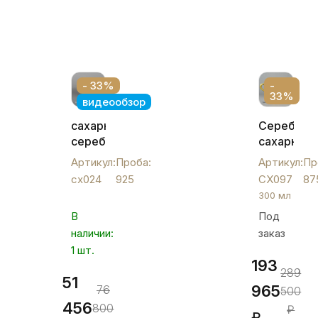
- 33%
-
33%
видеообзор
сахарница
Серебрян
серебряная(песочник),
сахарница
сх024
с
Артикул:
Проба:
Артикул:
Пр
позолото
сх024
925
СХ097
87
и
300 мл
эмалью,
В
Под
СХ097
наличии:
заказ
1 шт.
193
289
51
965
76
500
456
800
₽
₽