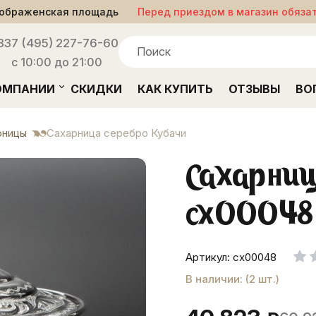
ображенская площадь
Перед приездом в магазин обяза
33
7 (495) 227-76-60
с 10:00 до 21:00
ОМПАНИИ
СКИДКИ
КАК КУПИТЬ
ОТЗЫВЫ
ВО
рницы
Сахарница серебро Кубачи
Сахарниц
сх00048
Артикул: сх00048
В наличии: (2 шт.)