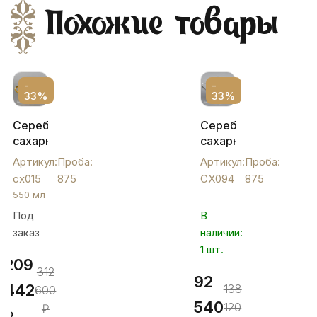
Похожие товары
-
-
33%
33%
Серебряная
Серебряная
сахарница
сахарница
с
с
Артикул:
Проба:
Артикул:
Проба:
гравировкой,
ручками
сх015
875
СХ094
875
позолотой
и
550 мл
и
кубачинским
Под
В
эмалью
орнаментом,
заказ
наличии:
«Финифть»,
СХ094
500
1 шт.
209
мл,
312
92
сх015
442
138
600
540
120
₽
₽