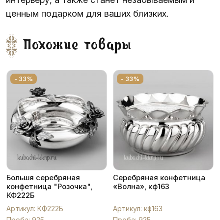
ценным подарком для ваших близких.
Похожие товары
- 33%
- 33%
Большя серебряная
Серебряная конфетница
конфетница "Розочка",
«Волна», кф163
КФ222Б
Артикул: КФ222Б
Артикул: кф163
Проба: 925
Проба: 925