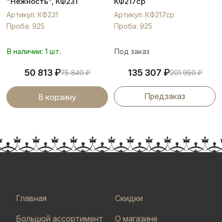
"Нежность", КФ231
КФ217ср
Артикул: КФ231
Артикул: КФ217ср
Проба: 925
Проба: 925
В наличии: 1 шт.
Под заказ
₽
₽
50 813
135 307
75 840
₽
201 950
₽
Предзаказ
В корзину
Главная
Скидки
Большой ассортимент
О магазине