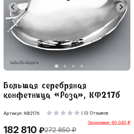
Большая серебряная
конфетница «Роза», КФ217б
( 0) Отзывов
Артикул: КФ217б
Экономия: 90 040
₽
182 810
₽
272 850
₽