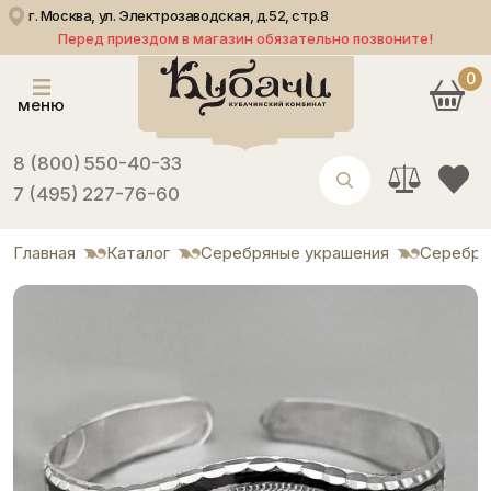
г. Москва, ул. Электрозаводская, д.52, стр.8
Перед приездом в магазин обязательно позвоните!
0
меню
8 (800) 550-40-33
7 (495) 227-76-60
Главная
Каталог
Серебряные украшения
Серебря