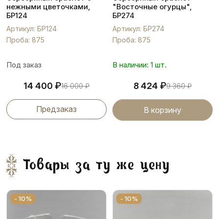
нежными цветочками,
"Восточные огурцы",
БР124
БР274
Артикул: БР124
Артикул: БР274
Проба: 875
Проба: 875
Под заказ
В наличии: 1 шт.
₽
₽
14 400
8 424
16 000
₽
9 360
₽
Предзаказ
В корзину
Товары за ту же цену
- 10%
- 10%