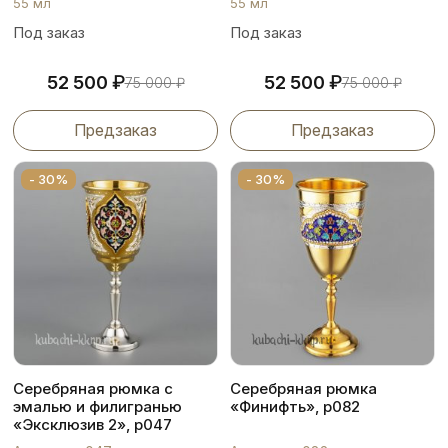
55 мл
55 мл
Под заказ
Под заказ
₽
₽
52 500
52 500
75 000
₽
75 000
₽
Предзаказ
Предзаказ
- 30%
- 30%
Серебряная рюмка с
Серебряная рюмка
эмалью и филигранью
«Финифть», р082
«Эксклюзив 2», р047