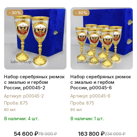
- 30%
- 30%
Набор серебряных рюмок
Набор серебряных рюмок
с эмалью и гербом
с эмалью и гербом
России, р00045-2
России, р00045-6
Артикул: р00045-2
Артикул: р00045-6
Проба: 875
Проба: 875
80 мл
80 мл
В наличии: 4 шт.
В наличии: 1 шт.
₽
₽
54 600
163 800
78 000
₽
234 000
₽