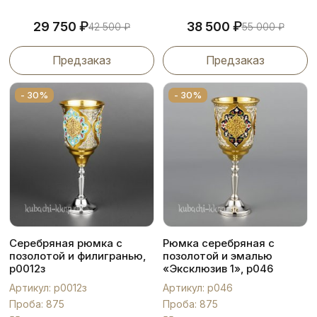
₽
₽
29 750
38 500
42 500
₽
55 000
₽
Предзаказ
Предзаказ
- 30%
- 30%
Серебряная рюмка с
Рюмка серебряная с
позолотой и филигранью,
позолотой и эмалью
р0012з
«Эксклюзив 1», р046
Артикул: р0012з
Артикул: р046
Проба: 875
Проба: 875