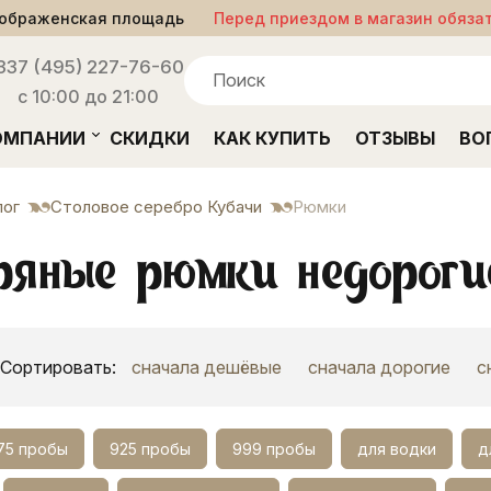
ображенская площадь
Перед приездом в магазин обяза
33
7 (495) 227-76-60
с 10:00 до 21:00
ОМПАНИИ
СКИДКИ
КАК КУПИТЬ
ОТЗЫВЫ
ВО
лог
Столовое серебро Кубачи
Рюмки
ряные рюмки недороги
Сортировать:
сначала дешёвые
сначала дорогие
с
75 пробы
925 пробы
999 пробы
для водки
д