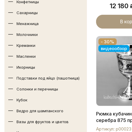
Конфетницы
12 180
Сахарницы
В ко
Менажница
Молочники
- 30%
Креманки
видеообзор
Масленки
Икорницы
Подставки под яйцо (пашотница)
Солонки и перечницы
Кубок
Ведро для шампанского
Рюмка кубачин
серебра 875 п
Вазы для фруктов и цветов
Артикул: р00023