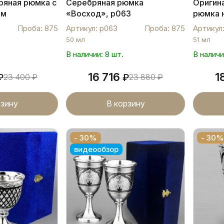
ряная рюмка с
Серебряная рюмка
Оригин
им
«Восход», р063
рюмка н
105
Р103
Проба: 875
Артикул: р063
Проба: 875
Артикул:
50 мл
51 мл
В наличии: 8 шт.
В наличи
16 716
1
₽
23 400
₽
₽
23 880
₽
рзину
В корзину
- 30%
- 30%
видеообзор