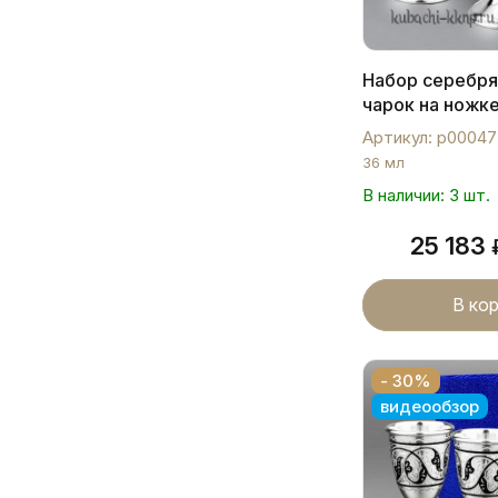
Набор серебр
чарок на ножк
Артикул: р00047
36 мл
В наличии: 3 шт.
25 183
В ко
- 30%
видеообзор