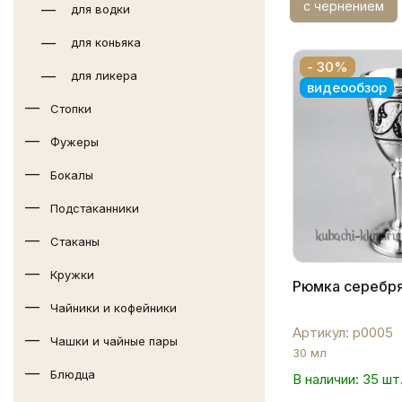
с чернением
для водки
для коньяка
- 30%
для ликера
видеообзор
Стопки
Фужеры
Бокалы
Подстаканники
Стаканы
Кружки
Рюмка серебря
Чайники и кофейники
Артикул: р0005
Чашки и чайные пары
30 мл
Блюдца
В наличии: 35 шт