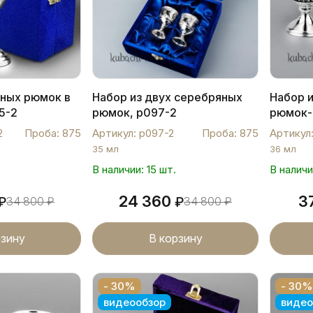
ных рюмок в
Набор из двух серебряных
Набор 
5-2
рюмок, р097-2
рюмок- 
р00047
2
Проба: 875
Артикул: р097-2
Проба: 875
Артикул
35 мл
36 мл
В наличии: 15 шт.
В наличи
24 360
3
₽
34 800
₽
₽
34 800
₽
рзину
В корзину
- 30%
- 30%
видеообзор
видео