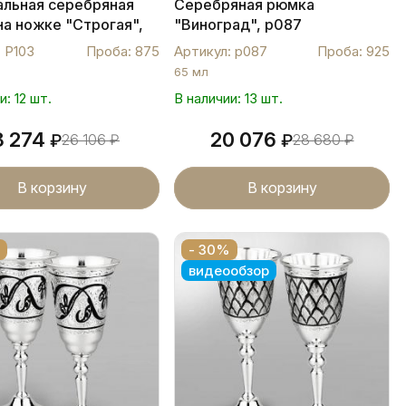
альная серебряная
Серебряная рюмка
а ножке "Строгая",
"Виноград", р087
 Р103
Проба: 875
Артикул: р087
Проба: 925
65 мл
и: 12 шт.
В наличии: 13 шт.
8 274
20 076
₽
26 106
₽
₽
28 680
₽
В корзину
В корзину
- 30%
видеообзор