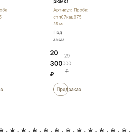
рюмка
«Кубачи»,
оба:
Артикул:
Проба:
стп07кац
5
стп07кац
875
35 мл
Под
заказ
20
29
300
000
₽
₽
аз
Предзаказ