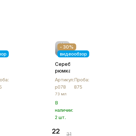
- 30%
зор
видеообзор
ая
Серебряная
рюмка
«Ромб»,
оба:
Артикул:
Проба:
р078
5
р078
875
73 мл
В
наличии:
2 шт.
22
31