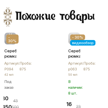
Похожие товары
-
- 30%
30%
видеообзор
Серебряная
Серебряная
рюмка
рюмка
на
«Восход»,
Артикул:
Проба:
Артикул:
Проба:
высокой
р063
Р094
875
р063
875
ноже
42 мл
50 мл
для
Под
В
крепких
заказ
наличии:
напитков,
Р094
8 шт.
30
43
16
450
23
500