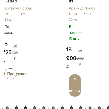
Серебряная
из
рюмка
чистого
Артикул:
Проба:
Артикул:
Проба:
ручной
серебра
Р111
875
Р108
999
работы
999
39 мл
70 мл
"Каприз",
пробы
Под
В
Р111
"Шик",
заказ
наличии:
Р108
10 шт.
18
26
18
725
27
750
900
000
₽
₽
₽
₽
Предзаказ
В
корзину