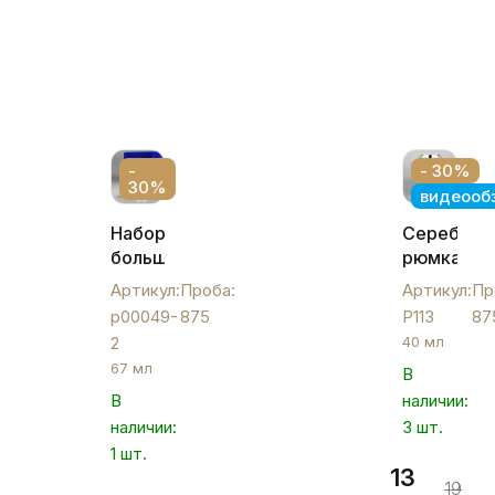
-
- 30%
30%
видеооб
Набор
Серебрян
больших
рюмка
серебряных
для
Артикул:
Проба:
Артикул:
Пр
рюмок
водки
р00049-
875
Р113
87
на
или
2
40 мл
ножке
коньяка
67 мл
В
"Кубачи",
"Искра",
В
наличии:
р00049-
Р113
2
наличии:
3 шт.
1 шт.
13
19