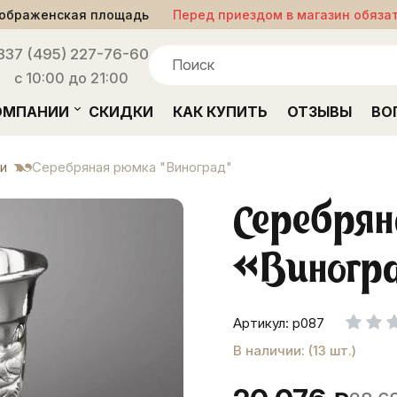
ображенская площадь
Перед приездом в магазин обяза
33
7 (495) 227-76-60
с 10:00 до 21:00
ОМПАНИИ
СКИДКИ
КАК КУПИТЬ
ОТЗЫВЫ
ВО
и
Серебряная рюмка "Виноград"
Серебря
«Виногр
Артикул: р087
В наличии: (13 шт.)