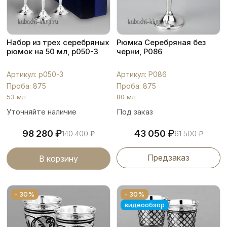
Набор из трех серебряных
Рюмка Серебряная без
рюмок на 50 мл, р050-3
черни, Р086
Артикул: р050-3
Артикул: Р086
Проба: 875
Проба: 875
53 мл
80 мл
Уточняйте наличие
Под заказ
₽
₽
98 280
43 050
140 400
₽
61 500
₽
Предзаказ
В корзину
- 30%
- 30%
видеообзор