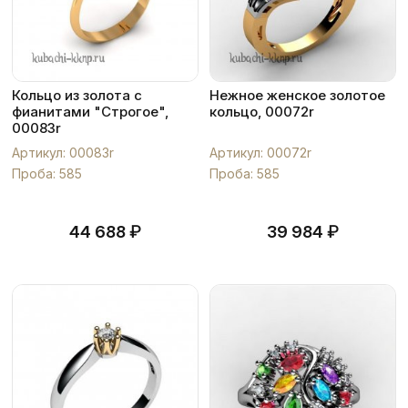
Кольцо из золота с
Нежное женское золотое
фианитами "Строгое",
кольцо, 00072r
00083r
Артикул: 00083r
Артикул: 00072r
Проба: 585
Проба: 585
₽
₽
44 688
39 984