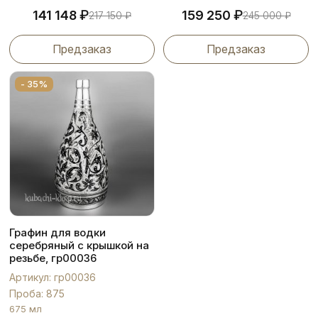
₽
₽
141 148
159 250
217 150
₽
245 000
₽
Предзаказ
Предзаказ
- 35%
Графин для водки
серебряный с крышкой на
резьбе, гр00036
Артикул: гр00036
Проба: 875
675 мл