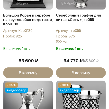
Большой Коран в серебре
Серебряный графин для
на крутящейся подставке,
питья «Соты», гр055
Кор018б
Артикул: Кор018б
Артикул: гр055
Проба: 925
Проба: 875
500 мл
В наличии: 1 шт.
В наличии: 1 шт.
₽
₽
63 600
94 770
145 800
₽
В корзину
В корзину
- 35%
- 30%
видеообзор
видеообзор