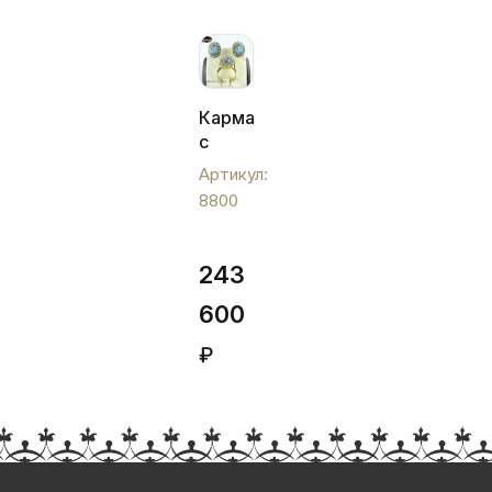
Кармазин
с
топазами,
Артикул:
8800
8800
243
600
₽