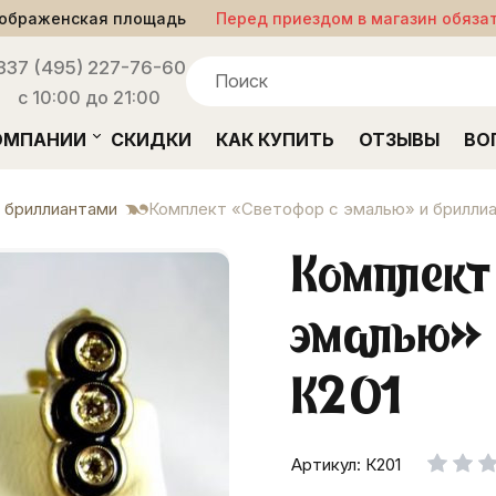
ображенская площадь
Перед приездом в магазин обяза
33
7 (495) 227-76-60
с 10:00 до 21:00
ОМПАНИИ
СКИДКИ
КАК КУПИТЬ
ОТЗЫВЫ
ВО
 бриллиантами
Комплект «Светофор с эмалью» и брилли
Комплект
эмалью» 
К201
Артикул: К201