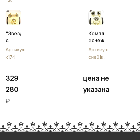
"Звездочка"
Комплект
с
«снежок»
бриллиантами,
с
Артикул:
Артикул:
к174
бриллиантами.,
к174
сне01к.
сне01к.
329
цена не
280
указана
₽