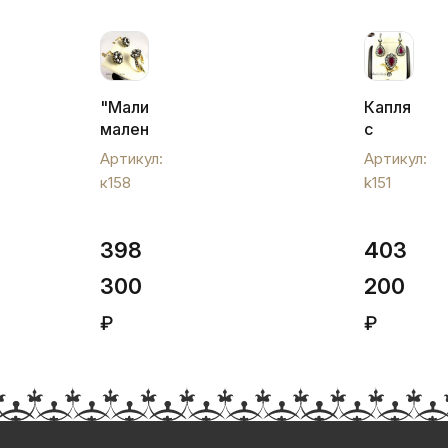
"Малинка"
Капля
маленькая(черная),
с
к158
рубинами,
Артикул:
Артикул:
k151
к158
k151
398
403
300
200
₽
₽