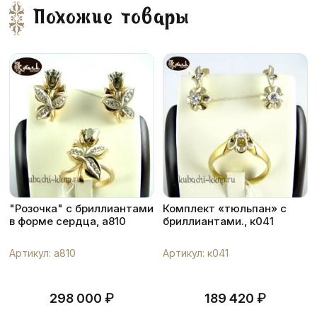
Похожие товары
"Розочка" с бриллиантами
Комплект «тюльпан» с
в форме сердца, а810
бриллиантами., к041
Артикул: а810
Артикул: к041
₽
₽
298 000
189 420