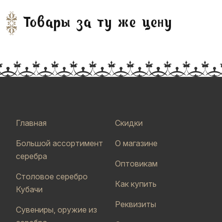
Товары за ту же цену
Главная
Скидки
Большой ассортимент
О магазине
серебра
Оптовикам
Столовое серебро
Как купить
Кубачи
Реквизиты
Сувениры, оружие из