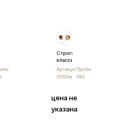
Строги
классические
золотые
оба:
Артикул:
Проба:
серьги,
5
00100e
585
00100e
цена не
указана