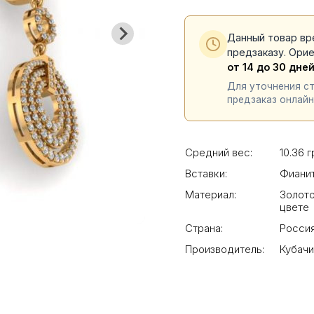
Данный товар вр
предзаказу. Ори
от 14 до 30 дне
Для уточнения с
предзаказ онлайн
Средний вес:
10.36 г
Вставки:
Фиани
Материал:
Золото
цвете
Страна:
Росси
Производитель:
Кубач