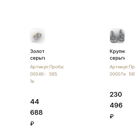
Золотые
Крупные
серьги
серьги
"Малинка"
из
Артикул:
Проба:
Артикул:
Пр
маленькая,
белого
00046-
585
00007e
58
00046-
золота,
1e
1e
00007e
230
44
496
688
₽
₽