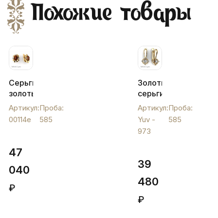
Похожие товары
Серьги
Золотые
золотые
серьги
с
"Тюльпан"
Артикул:
Проба:
Артикул:
Проба:
крупным
, Yuv -
00114e
585
Yuv -
585
искусственным
973
973
гранатом,
00114e
47
39
040
480
₽
₽