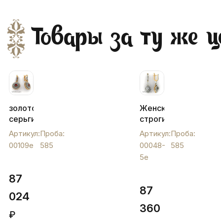
Товары за ту же ц
золотоые
Женские
серьги
строгие
с
золотые
Артикул:
Проба:
Артикул:
Проба:
дорожкой
серьги
00109e
585
00048-
585
фианитов
с
5e
и
фианитами,
искусст.
00048-
87
гранатом,
5e
87
00109e
024
360
₽