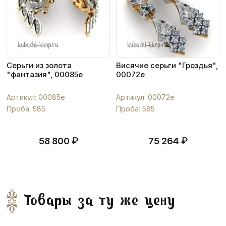
Серьги из золота
Висячие серьги "Гроздья",
"фантазия", 00085e
00072e
Артикул: 00085e
Артикул: 00072e
Проба: 585
Проба: 585
₽
₽
58 800
75 264
Товары за ту же цену