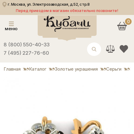
г. Москва, ул. Электрозаводская, д.52, стр.8
Перед приездом в магазин обязательно позвоните!
0
меню
8 (800) 550-40-33
7 (495) 227-76-60
Главная
Каталог
Золотые украшения
Серьги
З