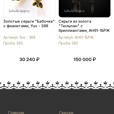
Золотые серьги "Бабочка"
Серьги из золота
с фианитами, Yuv - 388
"Тюльпан" с
бриллиантами, АН61-1БРЖ
Артикул: Yuv - 388
Артикул: АН61-1БРЖ
Проба: 585
Проба: 585
₽
₽
30 240
150 000
Главная
Скидки