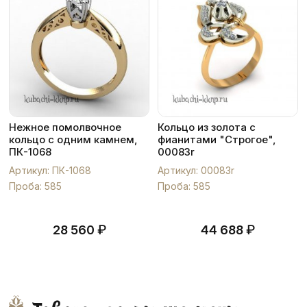
Нежное помолвочное
Кольцо из золота с
кольцо с одним камнем,
фианитами "Строгое",
ПК-1068
00083r
Артикул: ПК-1068
Артикул: 00083r
Проба: 585
Проба: 585
₽
₽
28 560
44 688