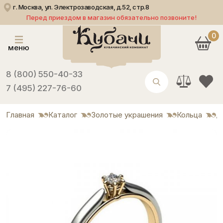
г. Москва, ул. Электрозаводская, д.52, стр.8
Перед приездом в магазин обязательно позвоните!
0
меню
8 (800) 550-40-33
7 (495) 227-76-60
Главная
Каталог
Золотые украшения
Кольца
Д