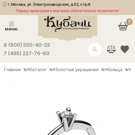
г. Москва, ул. Электрозаводская, д.52, стр.8
Перед приездом в магазин обязательно позвоните!
0
меню
8 (800) 550-40-33
7 (495) 227-76-60
Главная
Каталог
Золотые украшения
Кольца
Н