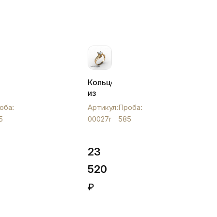
Кольцо
из
золота
оба:
Артикул:
Проба:
с
5
00027r
585
и
крупным
фианитом,
00027r
23
520
₽