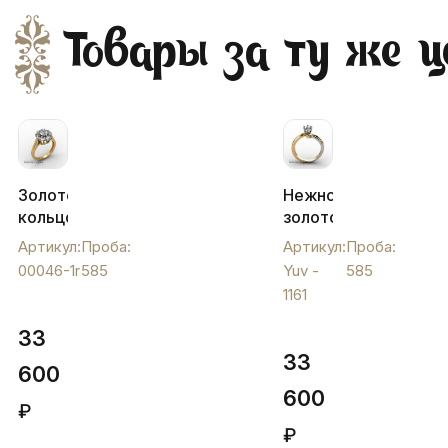
Товары за ту же ц
Золоте
Нежное
кольцо
золотое
с
кольцо
Артикул:
Проба:
Артикул:
Проба:
фианитами
с
00046-1r
585
Yuv -
585
"Малинка",
одним
1161
00046-
фианитом,
1r
Yuv -
33
1161
33
600
600
₽
₽