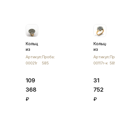
Кольцо
Кольцо
из
из
золота
золота
Артикул:
Проба:
Артикул:
Пр
с
с
00021r
585
00117r-к
58
фианитами
фианитам
"Планета",
"Брызги",
00021r
00117r-
109
31
к
368
752
₽
₽