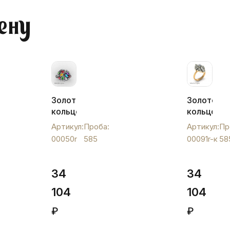
ену
Золотое
Золотое
кольцо
кольцо
с
с
Артикул:
Проба:
Артикул:
Пр
цветными
фианитам
00050r
585
00091r-к
58
фианитами
"Луч",
"Весна",
00091r-
00050r
к
34
34
104
104
₽
₽