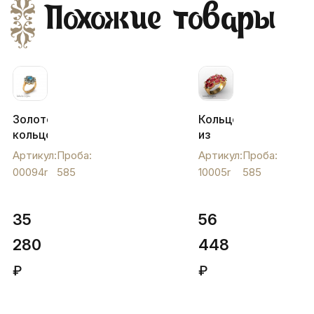
Похожие товары
Золотое
Кольцо
кольцо
из
с
золота
Артикул:
Проба:
Артикул:
Проба:
цветными
с
00094r
585
10005r
585
фианитами
фианитами
под
и
топаз,
искусственными
35
56
00094r
гранатами,
280
10005r
448
₽
₽