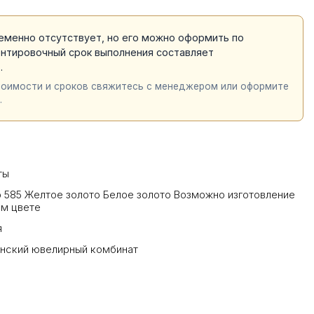
еменно отсутствует, но его можно оформить по
ентировочный срок выполнения составляет
й
.
тоимости и сроков свяжитесь с менеджером или оформите
.
ты
 585 Желтое золото Белое золото Возможно изготовление
ом цвете
я
инский ювелирный комбинат