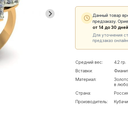
Данный товар вр
предзаказу. Ори
от 14 до 30 дне
Для уточнения с
предзаказ онлайн
Средний вес:
4.2 гр.
Вставки:
Фиани
Материал:
Золото
в люб
Страна:
Росси
Производитель:
Кубач