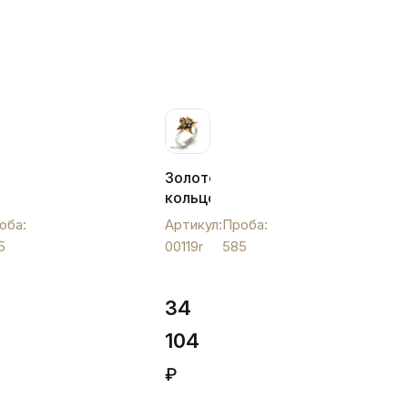
Золотое
кольцо
с
оба:
Артикул:
Проба:
и
фианитами
5
00119r
585
в
лепестке,
00119r
34
104
₽