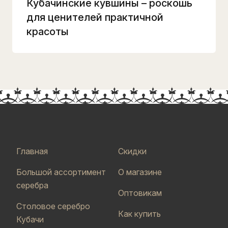
Кубачинские кувшины – роскошь
для ценителей практичной
красоты
Главная
Скидки
Большой ассортимент
О магазине
серебра
Оптовикам
Столовое серебро
Как купить
Кубачи