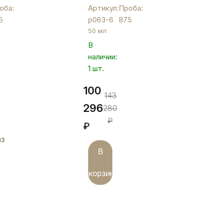
шести
оба:
Артикул:
Проба:
й
серебряных
5
р063-6
875
рюмок
50 мл
"Восход",
В
ив
р063-
наличии:
6
1 шт.
100
143
296
280
₽
₽
аз
В
корзину