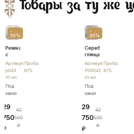
Товары за ту же ц
-
-
30%
30%
Рюмка
Серебряная
с
глянцевая
позолотой,
рюмка
Артикул:
Проба:
Артикул:
Проба:
р043
с
р043
875
Р00042
875
цветочным
35 мл
65 мл
орнаментом,
Под
Под
Р00042
заказ
заказ
29
29
42
42
750
750
500
500
₽
₽
₽
₽