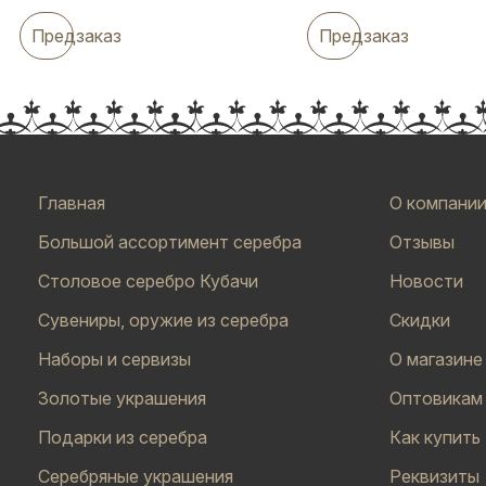
Предзаказ
Предзаказ
Главная
О компани
Большой ассортимент серебра
Отзывы
Столовое серебро Кубачи
Новости
Сувениры, оружие из серебра
Скидки
Наборы и сервизы
О магазине
Золотые украшения
Оптовикам
Подарки из серебра
Как купить
Серебряные украшения
Реквизиты