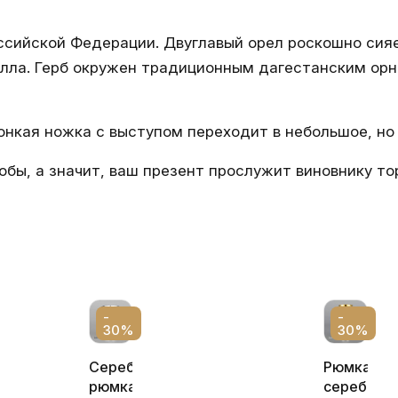
сийской Федерации. Двуглавый орел роскошно сияе
алла. Герб окружен традиционным дагестанским ор
нкая ножка с выступом переходит в небольшое, но 
обы, а значит, ваш презент прослужит виновнику то
-
-
30%
30%
Серебряная
Рюмка
рюмка
серебрян