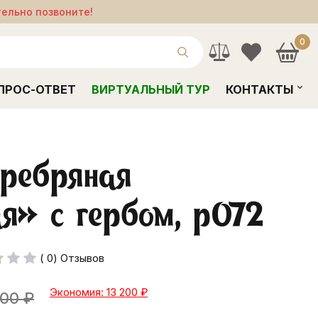
тельно позвоните!
0
ПРОС-ОТВЕТ
ВИРТУАЛЬНЫЙ ТУР
КОНТАКТЫ
еребряная
я» с гербом, р072
( 0) Отзывов
Экономия: 13 200
₽
000
₽