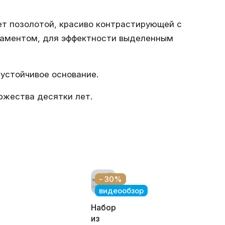
т позолотой, красиво контрастирующей с
наментом, для эффектности выделенным
устойчивое основание.
ржества десятки лет.
- 30%
видеообзор
Набор
ая
из