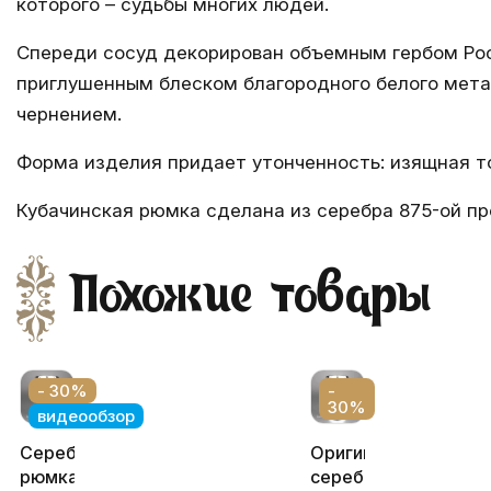
которого – судьбы многих людей.
Спереди сосуд декорирован объемным гербом Рос
приглушенным блеском благородного белого мет
чернением.
Форма изделия придает утонченность: изящная то
Кубачинская рюмка сделана из серебра 875-ой пр
Похожие товары
- 30%
-
30%
видеообзор
Серебряная
Оригинальная
рюмка
серебряная