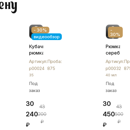
ену
- 30%
-
30%
видеообзор
Кубачинская
Рюмка
рюмка
серебрян
из
кубачинск
Артикул:
Проба:
Артикул:
Пр
серебра
р00032
р00024
875
р00032
87
875
35
40 мл
пробы,
Под
Под
р00024
заказ
заказ
30
30
43
43
240
450
200
500
₽
₽
₽
₽