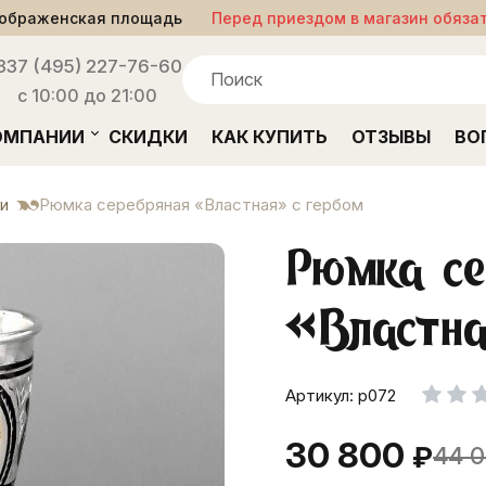
ображенская площадь
Перед приездом в магазин обяза
33
7 (495) 227-76-60
с 10:00 до 21:00
ОМПАНИИ
СКИДКИ
КАК КУПИТЬ
ОТЗЫВЫ
ВО
и
Рюмка серебряная «Властная» с гербом
Рюмка с
«Властна
Артикул: р072
30 800
₽
44 