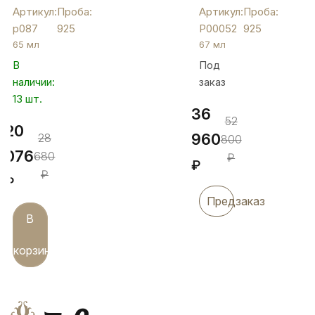
"Виноград",
рюмка
Артикул:
Проба:
Артикул:
Проба:
р087
по
р087
925
Р00052
925
старину
65 мл
67 мл
"Антик",
В
Под
Р00052
наличии:
заказ
13 шт.
36
52
20
960
28
800
076
680
₽
₽
₽
₽
Предзаказ
В
корзину