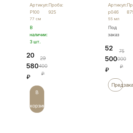
"Крылья",
с
Артикул:
Проба:
Артикул:
Пр
Р100
позолото
Р100
925
р046
87
и
77 см
55 мл
эмалью
В
Под
«Эксклюз
наличии:
заказ
1»,
3 шт.
р046
52
75
20
500
29
000
580
400
₽
₽
₽
₽
Предзак
В
корзину