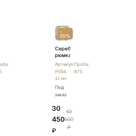
-
30%
Серебряная
ая
рюмка
ая,
на
оба:
Артикул:
Проба:
высокой
5
Р094
875
ноже
42 мл
для
Под
крепких
заказ
напитков,
Р094
30
43
450
500
₽
₽