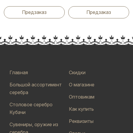
Предзаказ
Предзаказ
Главная
Скидки
Большой ассортимент
О магазине
серебра
Оптовикам
Столовое серебро
Как купить
Кубачи
Реквизиты
Сувениры, оружие из
серебра