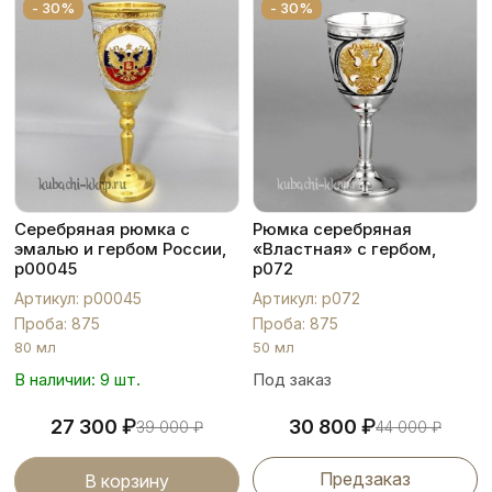
- 30%
- 30%
Серебряная рюмка с
Рюмка серебряная
эмалью и гербом России,
«Властная» с гербом,
р00045
р072
Артикул: р00045
Артикул: р072
Проба: 875
Проба: 875
80 мл
50 мл
В наличии: 9 шт.
Под заказ
₽
₽
27 300
30 800
39 000
₽
44 000
₽
Предзаказ
В корзину