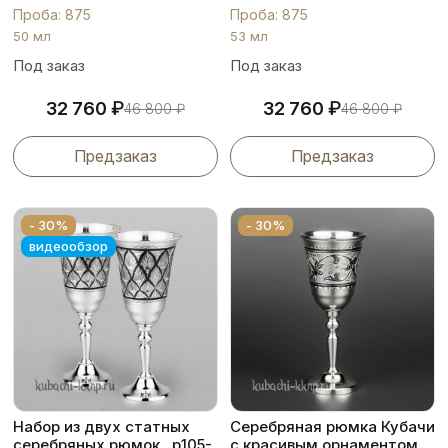
Проба: 875
Проба: 875
50 мл
53 мл
Под заказ
Под заказ
₽
₽
32 760
32 760
46 800
₽
46 800
₽
Предзаказ
Предзаказ
- 30%
- 30%
видеообзор
Набор из двух статных
Серебряная рюмка Кубачи
серебряных рюмок , р105-
с красивым орнаментом,