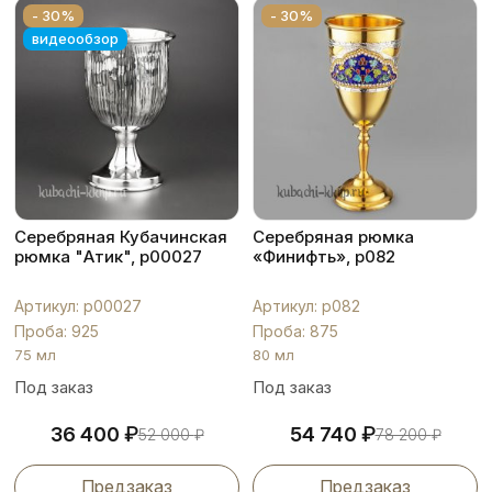
- 30%
- 30%
видеообзор
Серебряная Кубачинская
Серебряная рюмка
рюмка "Атик", р00027
«Финифть», р082
Артикул: р00027
Артикул: р082
Проба: 925
Проба: 875
75 мл
80 мл
Под заказ
Под заказ
₽
₽
36 400
54 740
52 000
₽
78 200
₽
Предзаказ
Предзаказ