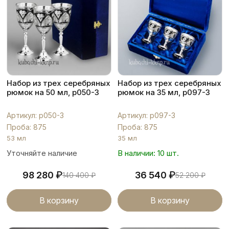
Набор из трех серебряных
Набор из трех серебряных
рюмок на 50 мл, р050-3
рюмок на 35 мл, р097-3
Артикул: р050-3
Артикул: р097-3
Проба: 875
Проба: 875
53 мл
35 мл
Уточняйте наличие
В наличии: 10 шт.
₽
₽
98 280
36 540
140 400
₽
52 200
₽
В корзину
В корзину