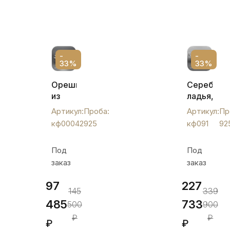
-
-
33%
33%
Орешница
Серебрян
из
ладья,
серебра,
кф091
Артикул:
Проба:
Артикул:
Пр
кф00042
кф00042
925
кф091
92
Под
Под
заказ
заказ
97
227
145
339
485
733
500
900
₽
₽
₽
₽