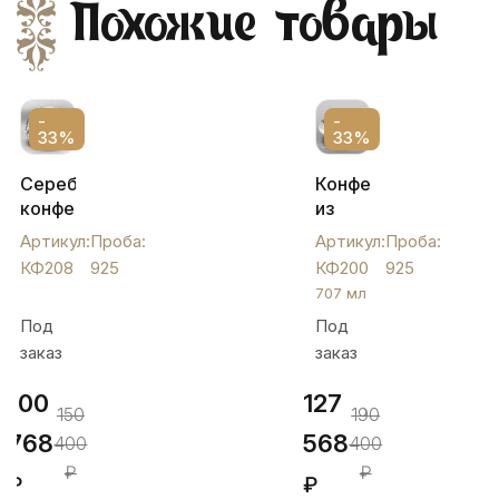
Похожие товары
-
-
33%
33%
Серебряная
Конфетница
конфетница
из
Ромашка
серебра
Артикул:
Проба:
Артикул:
Проба:
с
на
КФ208
925
КФ200
925
ручкой,
ножках
707 мл
КФ208
"Глянец",
Под
Под
КФ200
заказ
заказ
100
127
150
190
768
568
400
400
₽
₽
₽
₽