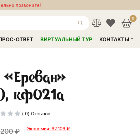
тельно позвоните!
0
ПРОС-ОТВЕТ
ВИРТУАЛЬНЫЙ ТУР
КОНТАКТЫ
а «Ереван»
), кф021а
( 0) Отзывов
Экономия: 62 106
₽
 200
₽