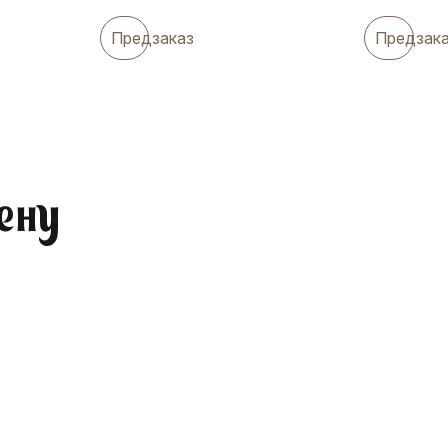
Предзаказ
Предзак
ену