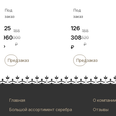
Под
Под
заказ
заказ
125
126
188
188
960
308
000
520
₽
₽
₽
₽
Предзаказ
Предзаказ
Главная
О компани
Большой ассортимент серебра
Отзывы