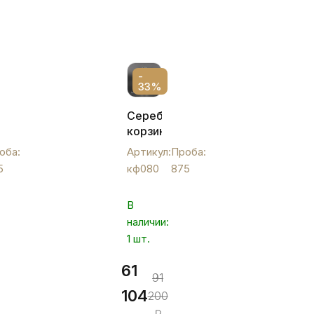
-
33%
ая
Серебряная
корзинка
«Резная»
оба:
Артикул:
Проба:
малая,
5
кф080
875
кф080
В
наличии:
1 шт.
61
91
104
200
₽