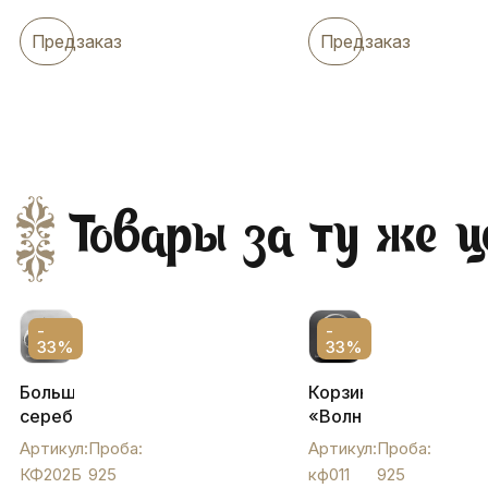
Предзаказ
Предзаказ
Товары за ту же ц
-
-
33%
33%
Большая
Корзинка
серебряная
«Волна»
конфетница
(большая),
Артикул:
Проба:
Артикул:
Проба:
"Корзинка",
кф011
КФ202Б
925
кф011
925
КФ202Б