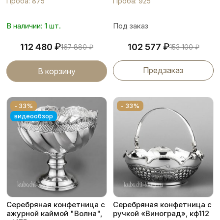
Проба: 875
Проба: 925
В наличии: 1 шт.
Под заказ
₽
₽
112 480
102 577
167 880
₽
153 100
₽
Предзаказ
В корзину
- 33%
- 33%
видеообзор
Серебряная конфетница с
Серебряная конфетница с
ажурной каймой "Волна",
ручкой «Виноград», кф112