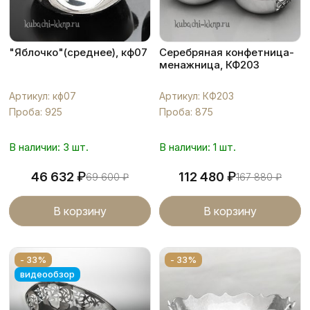
"Яблочко"(среднее), кф07
Серебряная конфетница-
менажница, КФ203
Артикул: кф07
Артикул: КФ203
Проба: 925
Проба: 875
В наличии: 3 шт.
В наличии: 1 шт.
₽
₽
46 632
112 480
69 600
₽
167 880
₽
В корзину
В корзину
- 33%
- 33%
видеообзор