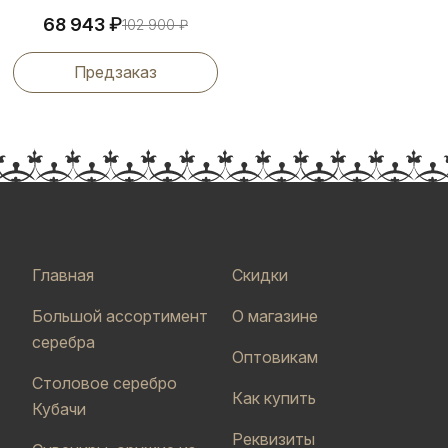
₽
68 943
102 900
₽
Предзаказ
Главная
Скидки
Большой ассортимент
О магазине
серебра
Оптовикам
Столовое серебро
Как купить
Кубачи
Реквизиты