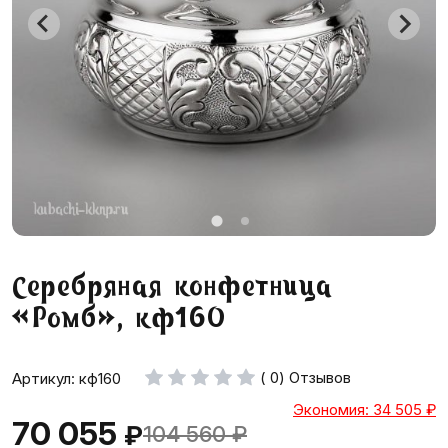
Серебряная конфетница
«Ромб», кф160
( 0) Отзывов
Артикул: кф160
Экономия: 34 505
₽
70 055
₽
104 560
₽