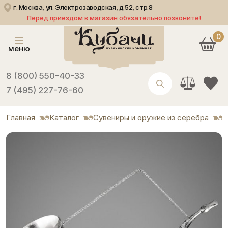
г. Москва, ул. Электрозаводская, д.52, стр.8
Перед приездом в магазин обязательно позвоните!
0
меню
8 (800) 550-40-33
7 (495) 227-76-60
Главная
Каталог
Сувениры и оружие из серебра
С