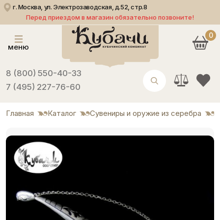
г. Москва, ул. Электрозаводская, д.52, стр.8
Перед приездом в магазин обязательно позвоните!
0
меню
8 (800) 550-40-33
7 (495) 227-76-60
Главная
Каталог
Сувениры и оружие из серебра
С