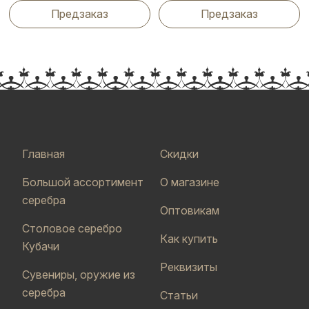
Предзаказ
Предзаказ
Главная
Скидки
Большой ассортимент
О магазине
серебра
Оптовикам
Столовое серебро
Как купить
Кубачи
Реквизиты
Сувениры, оружие из
серебра
Статьи