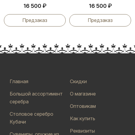
₽
₽
16 500
16 500
Предзаказ
Предзаказ
Главная
Скидки
Большой ассортимент
О магазине
серебра
Оптовикам
Столовое серебро
Как купить
Кубачи
Реквизиты
Сувениры, оружие из