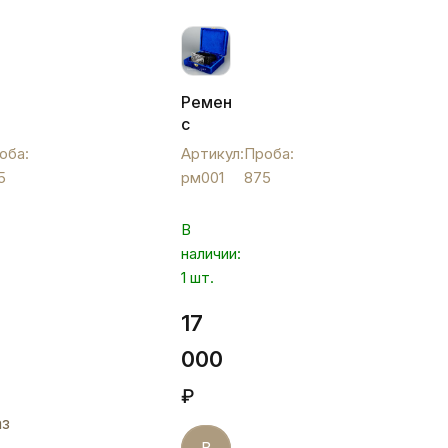
Ремень
с
ой
серебряной
оба:
Артикул:
Проба:
ой
расписной
5
рм001
875
бляхой,
рм001
В
наличии:
1 шт.
17
000
₽
аз
В