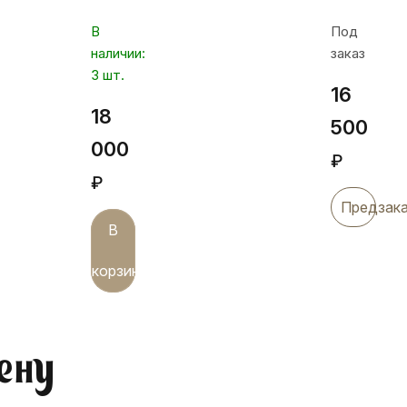
пряжкой,
В
Под
рм38
наличии:
заказ
3 шт.
16
18
500
000
₽
₽
Предзак
В
корзину
ену