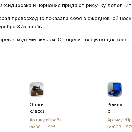
Оксидировка и чернение придают рисунку дополните
орая превосходно показала себя в ежедневной носк
еребра 875 пробы.
превосходным вкусом. Он оценит вещь по достоинст
Оригинальный
Ремень
классический
с
ремень
серебрян
Артикул:
Проба:
Артикул:
Пр
с
пряжкой,
рм38
925
рм003
87
серебряной
рм003