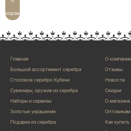
корзину
Главная
О компани
Большой ассортимент серебра
Отзывы
Столовое серебро Кубачи
Новости
Сувениры, оружие из серебра
Скидки
Наборы и сервизы
О магазине
Золотые украшения
Оптовикам
Подарки из серебра
Как купить