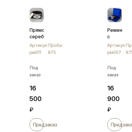
Прямоугольна
Ремень
серебряная
с
пряжка
серебрян
Артикул:
Проба:
Артикул:
Пр
с
кубачинск
рм011
875
рм007
87
кожаным
бляхой,
ремнем,
рм007
Под
Под
рм011
заказ
заказ
16
16
500
900
₽
₽
Предзаказ
Предзак