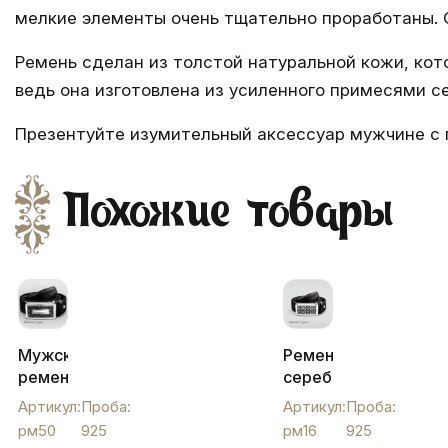
мелкие элементы очень тщательно проработаны. 
Ремень сделан из толстой натуральной кожи, кот
ведь она изготовлена из усиленного примесями с
Презентуйте изумительный аксессуар мужчине с 
Похожие товары
Мужской
Ремень
ремень
серебряный
с
с
Артикул:
Проба:
Артикул:
Проба:
серебряной
черненым
рм50
925
рм16
925
пряжкой
орнаментом,