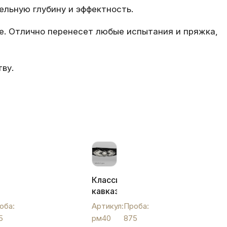
льную глубину и эффектность.
е. Отлично перенесет любые испытания и пряжка,
ву.
Классический
кавказский
ой
ремень
оба:
Артикул:
Проба:
с
5
рм40
875
серебряными