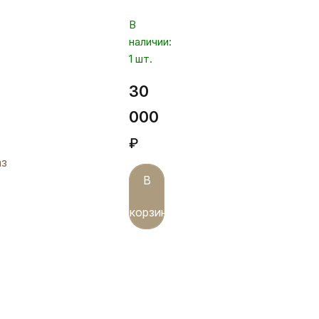
вставками,
В
рм40
наличии:
1 шт.
30
000
₽
аз
В
корзину