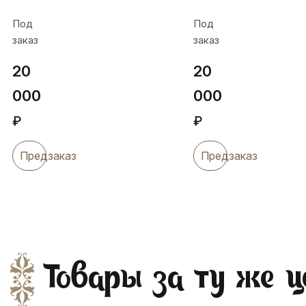
"Стиляга",
рм16
Под
Под
рм50
заказ
заказ
20
20
000
000
₽
₽
Предзаказ
Предзаказ
Товары за ту же ц