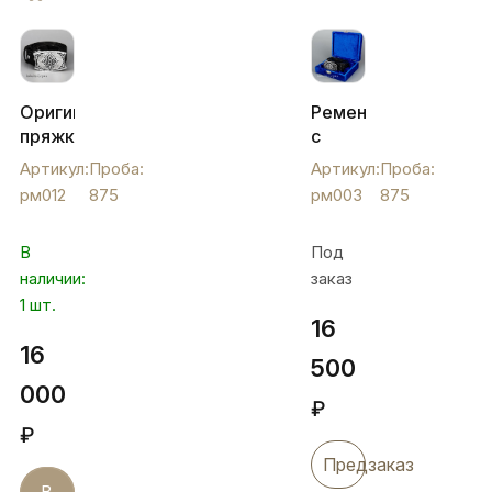
Оригинальная
Ремень
пряжка
с
серебряная
серебряной
Артикул:
Проба:
Артикул:
Проба:
с
пряжкой,
рм012
875
рм003
875
кожаным
рм003
ремнем,
В
Под
рм012
наличии:
заказ
1 шт.
16
16
500
000
₽
₽
Предзаказ
В