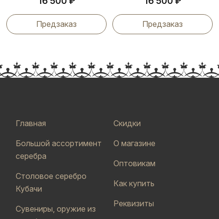
₽
₽
16 500
16 500
Предзаказ
Предзаказ
Главная
Скидки
Большой ассортимент
О магазине
серебра
Оптовикам
Столовое серебро
Как купить
Кубачи
Реквизиты
Сувениры, оружие из