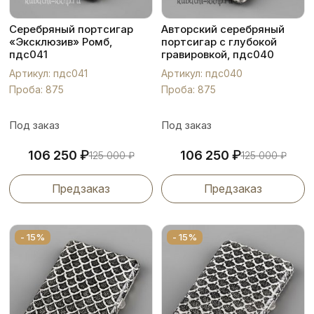
Серебряный портсигар
Авторский серебряный
«Эксклюзив» Ромб,
портсигар с глубокой
пдс041
гравировкой, пдс040
Артикул: пдс041
Артикул: пдс040
Проба: 875
Проба: 875
Под заказ
Под заказ
₽
₽
106 250
106 250
125 000
₽
125 000
₽
Предзаказ
Предзаказ
- 15%
- 15%