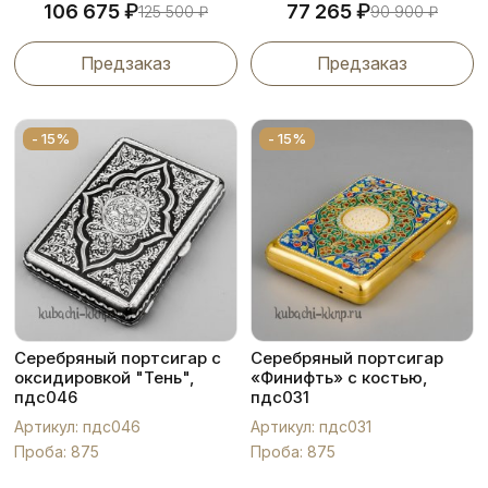
₽
₽
106 675
77 265
125 500
₽
90 900
₽
Предзаказ
Предзаказ
- 15%
- 15%
Серебряный портсигар с
Серебряный портсигар
оксидировкой "Тень",
«Финифть» с костью,
пдс046
пдс031
Артикул: пдс046
Артикул: пдс031
Проба: 875
Проба: 875