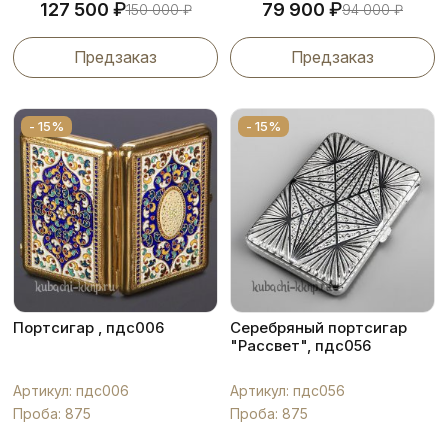
₽
₽
127 500
79 900
150 000
₽
94 000
₽
Предзаказ
Предзаказ
- 15%
- 15%
Портсигар , пдс006
Серебряный портсигар
"Рассвет", пдс056
Артикул: пдс006
Артикул: пдс056
Проба: 875
Проба: 875