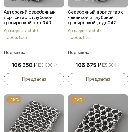
Авторский серебряный
Серебряный портсигар с
портсигар с глубокой
чеканкой и глубокой
гравировкой, пдс040
гравировкой , пдс042
Артикул: пдс040
Артикул: пдс042
Проба: 875
Проба: 875
Под заказ
Под заказ
₽
₽
106 250
106 675
125 000
₽
125 500
₽
Предзаказ
Предзаказ
- 15%
- 15%