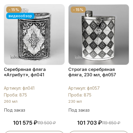
- 15%
- 15%
видеообзор
Серебряная фляга
Строгая серебряная
«Атрибут», фл041
фляга, 230 мл, фл057
Артикул: фл041
Артикул: фл057
Проба: 875
Проба: 875
260 мл
230 мл
Под заказ
Под заказ
₽
₽
101 575
101 703
119 500
₽
119 650
₽