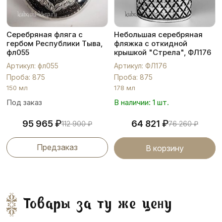
Серебряная фляга с
Небольшая серебряная
гербом Республики Тыва,
фляжка с откидной
фл055
крышкой "Стрела", ФЛ176
Артикул: фл055
Артикул: ФЛ176
Проба: 875
Проба: 875
150 мл
178 мл
Под заказ
В наличии: 1 шт.
₽
₽
95 965
64 821
112 900
₽
76 260
₽
Предзаказ
В корзину
Товары за ту же цену