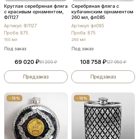
Круглая серебряная фляга
Серебряная фляга с
с красивым орнаментом,
кубачинским орнаментом
ФЛ127
260 мл, фл085
Артикул: ФЛ127
Артикул: фл085
Проба: 875
Проба: 875
150 мл
260 мл
Под заказ
Под заказ
₽
₽
69 020
108 758
81 200
₽
127 950
₽
Предзаказ
Предзаказ
- 15%
- 15%