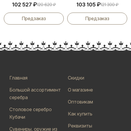
₽
₽
102 527
103 105
120 620
₽
121 300
₽
Предзаказ
Предзаказ
Главная
Скидки
Большой ассортимент
О магазине
серебра
Оптовикам
Столовое серебро
Как купить
Кубачи
Реквизиты
Сувениры, оружие из