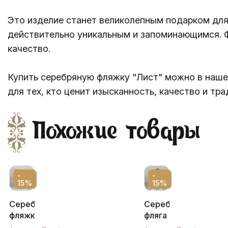
Это изделие станет великолепным подарком для 
действительно уникальным и запоминающимся. Ф
качество.
Купить серебряную фляжку "Лист" можно в нашем
для тех, кто ценит изысканность, качество и тра
Похожие товары
-
-
15%
15%
Серебряная
Серебряная
фляжка
фляга
"Наследие"
с