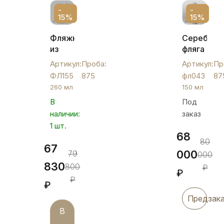
-
-
15%
15%
Фляжка
Серебрян
из
фляга
серебра
«Глянец»,
Артикул:
Проба:
Артикул:
Пр
с
фл043
ФЛ155
875
фл043
87
откидной
260 мл
150 мл
крышкой
В
Под
"Простор",
наличии:
заказ
ФЛ155
1 шт.
68
80
67
000
79
000
830
800
₽
₽
₽
₽
Предзак
В