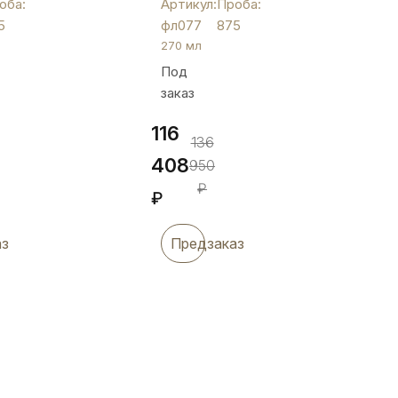
оба:
Артикул:
Проба:
чернением
5
фл077
875
по
270 мл
краям,
Под
270
заказ
мл,
фл077
116
136
408
950
₽
₽
аз
Предзаказ