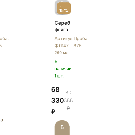
-
15%
ая
Серебряная
фляга
с
оба:
Артикул:
Проба:
гербом
5
ФЛ147
875
России
260 мл
"Империя",
В
ФЛ147
наличии:
1 шт.
68
80
330
388
₽
₽
аз
В