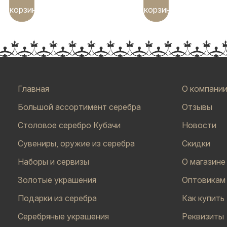
корзину
корзину
Главная
О компани
Большой ассортимент серебра
Отзывы
Столовое серебро Кубачи
Новости
Сувениры, оружие из серебра
Скидки
Наборы и сервизы
О магазине
Золотые украшения
Оптовикам
Подарки из серебра
Как купить
Серебряные украшения
Реквизиты