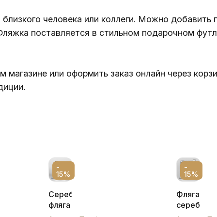
близкого человека или коллеги. Можно добавить 
ляжка поставляется в стильном подарочном футл
 магазине или оформить заказ онлайн через корз
диции.
-
-
15%
15%
Серебряная
Фляга
фляга
серебрян
с
«Три