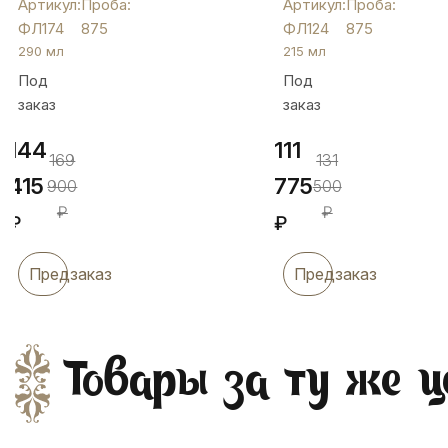
Артикул:
Проба:
Артикул:
Проба:
,
откидной
ФЛ174
875
ФЛ124
875
ФЛ174
крышкой,
290 мл
215 мл
ФЛ124
Под
Под
заказ
заказ
144
111
169
131
415
775
900
500
₽
₽
₽
₽
Предзаказ
Предзаказ
Товары за ту же ц