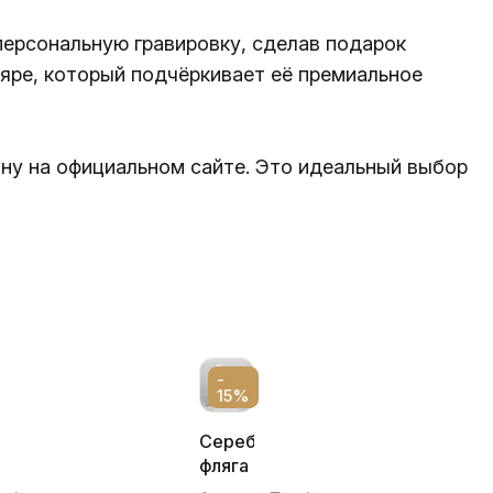
персональную гравировку, сделав подарок
яре, который подчёркивает её премиальное
ину на официальном сайте. Это идеальный выбор
-
15%
Серебряная
ая
фляга
с