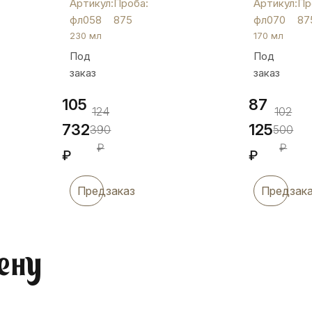
Артикул:
Проба:
Артикул:
Пр
откидной
капли»,
фл058
875
фл070
87
крышкой,
фл070
230 мл
170 мл
фл058
Под
Под
заказ
заказ
105
87
124
102
732
125
390
500
₽
₽
₽
₽
Предзаказ
Предзак
ену