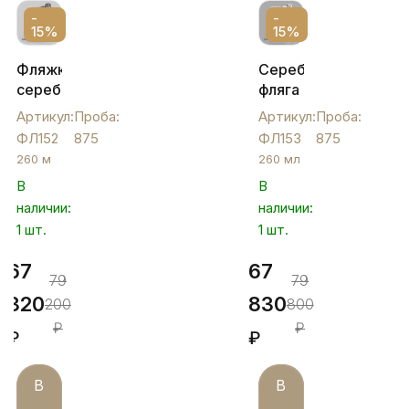
-
-
15%
15%
Фляжка
Серебряная
серебряная
фляга
с
с
Артикул:
Проба:
Артикул:
Проба:
откидной
откидной
ФЛ152
875
ФЛ153
875
крышкой
крышкой
260 м
260 мл
"Симфония",
"Рыбка",
В
В
ФЛ152
ФЛ153
наличии:
наличии:
1 шт.
1 шт.
67
67
79
79
320
830
200
800
₽
₽
₽
₽
В
В