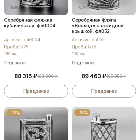
Серебряная фляжка
Серебряная фляга
кубачинская, фл0004
«Восход» с откидной
крышкой, фл052
Артикул: фл0004
Артикул: фл052
Проба: 875
Проба: 875
180 мл
150 мл
Под заказ
Под заказ
₽
₽
88 315
89 463
103 900
₽
105 250
₽
Предзаказ
Предзаказ
- 15%
- 15%