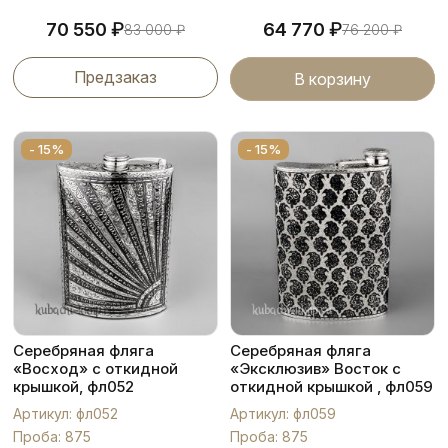
₽
₽
70 550
64 770
83 000
₽
76 200
₽
Предзаказ
В корзину
- 15%
- 15%
Серебряная фляга
Серебряная фляга
«Восход» с откидной
«Эксклюзив» Восток с
крышкой, фл052
откидной крышкой , фл059
Артикул: фл052
Артикул: фл059
Проба: 875
Проба: 875