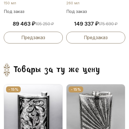
150 мл
260 мл
Под заказ
Под заказ
₽
₽
89 463
149 337
105 250
₽
175 690
₽
Предзаказ
Предзаказ
Товары за ту же цену
- 15%
- 15%